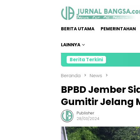
Loncat
ke
konten
BERITA UTAMA
PEMERINTAHAN
LAINNYA
Berita Terkini
Direktur
Beranda
News
BPBD Jember Sia
Gumitir Jelang
Publisher
28/03/2024