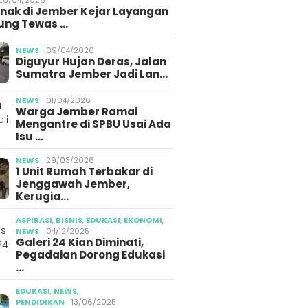
Anak di Jember Kejar Layangan
ung Tewas …
NEWS
09/04/2026
Diguyur Hujan Deras, Jalan
Sumatra Jember Jadi Lan…
NEWS
01/04/2026
Warga Jember Ramai
Mengantre di SPBU Usai Ada
Isu …
NEWS
29/03/2026
1 Unit Rumah Terbakar di
Jenggawah Jember,
Kerugia…
ASPIRASI
,
BISNIS
,
EDUKASI
,
EKONOMI
,
NEWS
04/12/2025
Galeri 24 Kian Diminati,
Pegadaian Dorong Edukasi
…
EDUKASI
,
NEWS
,
PENDIDIKAN
13/06/2025