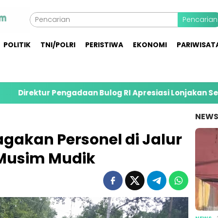
Pencarian
POLITIK
TNI/POLRI
PERISTIWA
EKONOMI
PARIWISAT
 Pengadaan Bulog RI Apresiasi Lonjakan Serapan Gabah 
NEW
gakan Personel di Jalur
 Musim Mudik
NEWS