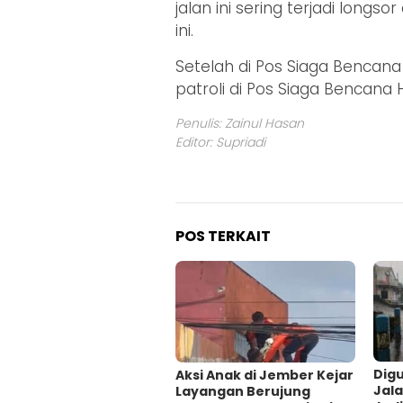
jalan ini sering terjadi long
ini.
Setelah di Pos Siaga Bencan
patroli di Pos Siaga Bencana
Penulis: Zainul Hasan
Editor: Supriadi
POS TERKAIT
Digu
Aksi Anak di Jember Kejar
Jal
Layangan Berujung