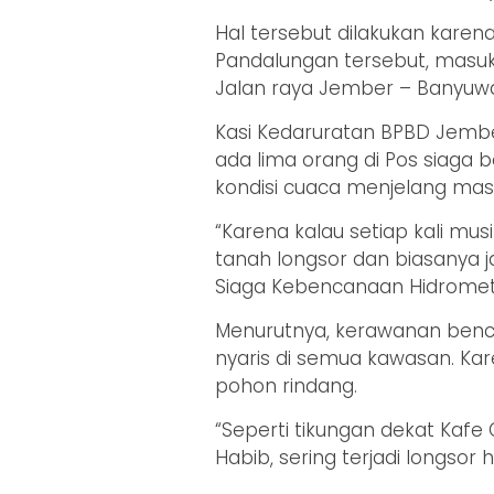
Hal tersebut dilakukan karena
Pandalungan tersebut, masu
Jalan raya Jember – Banyuwa
Kasi Kedaruratan BPBD Jembe
ada lima orang di Pos siaga b
kondisi cuaca menjelang masa 
“Karena kalau setiap kali mus
tanah longsor dan biasanya jal
Siaga Kebencanaan Hidromet
Menurutnya, kerawanan benca
nyaris di semua kawasan. Kare
pohon rindang.
“Seperti tikungan dekat Kafe
Habib, sering terjadi longso