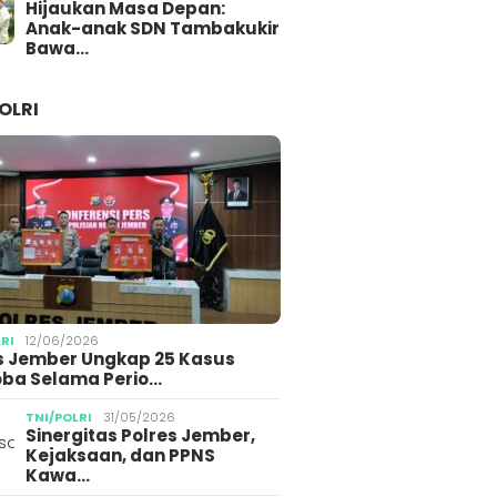
Hijaukan Masa Depan:
Anak-anak SDN Tambakukir
Bawa…
OLRI
LRI
12/06/2026
s Jember Ungkap 25 Kasus
ba Selama Perio…
TNI/POLRI
31/05/2026
Sinergitas Polres Jember,
Kejaksaan, dan PPNS
Kawa…