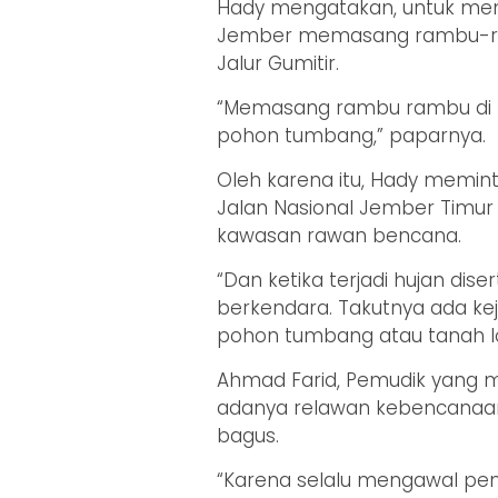
Hady mengatakan, untuk meng
Jember memasang rambu-ra
Jalur Gumitir.
“Memasang rambu rambu di tit
pohon tumbang,” paparnya.
Oleh karena itu, Hady memin
Jalan Nasional Jember Timu
kawasan rawan bencana.
“Dan ketika terjadi hujan dis
berkendara. Takutnya ada kejad
pohon tumbang atau tanah l
Ahmad Farid, Pemudik yang m
adanya relawan kebencanaan y
bagus.
“Karena selalu mengawal pemud