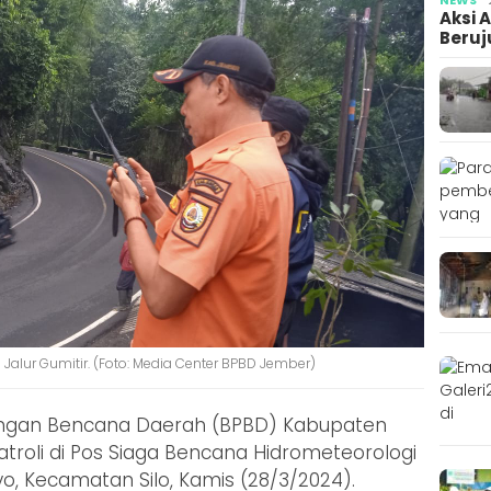
Aksi 
Beruj
lur Gumitir. (Foto: Media Center BPBD Jember)
ngan Bencana Daerah (BPBD) Kabupaten
roli di Pos Siaga Bencana Hidrometeorologi
yo, Kecamatan Silo, Kamis (28/3/2024).