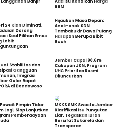
 Langganan Banjir
Ada Isu Kenaikan Harga
BBM
Hijaukan Masa Depan:
ri 24 Kian Diminati,
Anak-anak SDN
adaian Dorong
Tambakukir Bawa Pulang
asi Soal Pilihan Emas
Harapan Berupa Bibit
g Lebih
Buah
guntungkan
Jember Capai 98,61%
uat Stabilitas dan
Cakupan JKN, Program
isipasi Gangguan
UHC Prioritas Resmi
manan, Imigrasi
Diluncurkan
ber Gelar Rapat
PORA di Bondowoso
Fawait Pimpin Tidar
MKKS SMK Swasta Jember
m Lagi, Siap Lanjutkan
Klarifikasi Isu Pungutan
gram Pemberdayaan
Liar, Tegaskan Iuran
uda
Bersifat Sukarela dan
Transparan