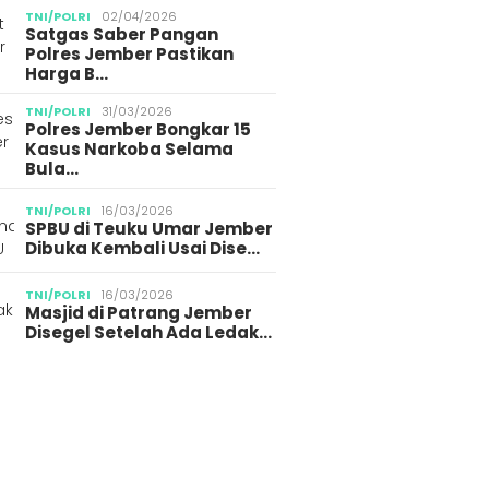
TNI/POLRI
02/04/2026
Satgas Saber Pangan
Polres Jember Pastikan
Harga B…
TNI/POLRI
31/03/2026
Polres Jember Bongkar 15
Kasus Narkoba Selama
Bula…
TNI/POLRI
16/03/2026
SPBU di Teuku Umar Jember
Dibuka Kembali Usai Dise…
TNI/POLRI
16/03/2026
Masjid di Patrang Jember
Disegel Setelah Ada Ledak…