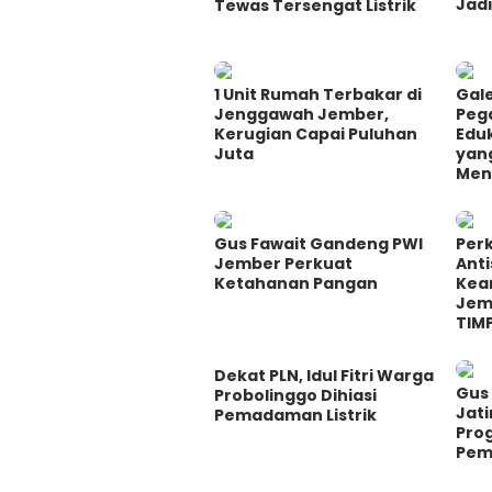
Jadi
Tewas Tersengat Listrik
1 Unit Rumah Terbakar di
Gale
Jenggawah Jember,
Peg
Kerugian Capai Puluhan
Eduk
Juta
yan
Men
Gus Fawait Gandeng PWI
Perk
Jember Perkuat
Ant
Ketahanan Pangan
Kea
Jem
TIM
Dekat PLN, Idul Fitri Warga
Gus 
Probolinggo Dihiasi
Jati
Pemadaman Listrik
Pro
Pem