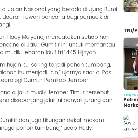
 di Jalan Nasional yang berada di ujung Bumi
k daerah rawan bencana bagi pemudik di
ngi.
TNI/P
r, Hady Mulyono, mengatakan setiap hari
encana di Jalur Gumitir ini, untuk memantau
mudik Lebaran Idulfitri 1445 Hijriyah.
im hujan itu, sering terjadi pohon tumbang,
anan itu menjadi licin,” ujarnya saat di Pos
eorologi Gumitir Pemkab Jember.
na di jalur mudik Jember Timur tersebut
TNI/PO
Polre
na disepanjang jalur ini banyak jurang dan
Narko
 Gumitir dan juga tikungan dekat makam
r hingga pohon tumbang,” ucap Hady.