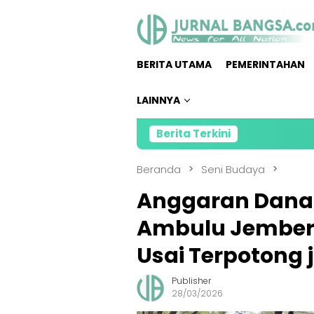
Loncat
ke
konten
BERITA UTAMA
PEMERINTAHAN
LAINNYA
Berita Terkini
Kolaboras
Beranda
Seni Budaya
Anggaran Dana F
Ambulu Jember 
Usai Terpotong j
Publisher
28/03/2026