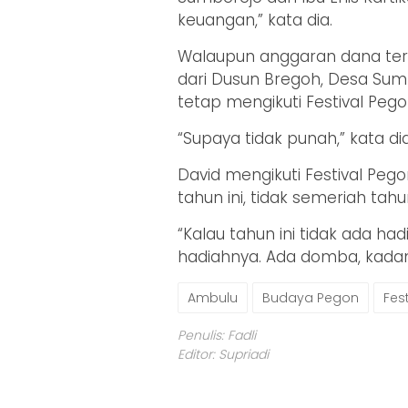
keuangan,” kata dia.
Walaupun anggaran dana terp
dari Dusun Bregoh, Desa Sum
tetap mengikuti Festival Pego
“Supaya tidak punah,” kata di
David mengikuti Festival Peg
tahun ini, tidak semeriah ta
“Kalau tahun ini tidak ada had
hadiahnya. Ada domba, kadang
Ambulu
Budaya Pegon
Fes
Penulis: Fadli
Editor: Supriadi