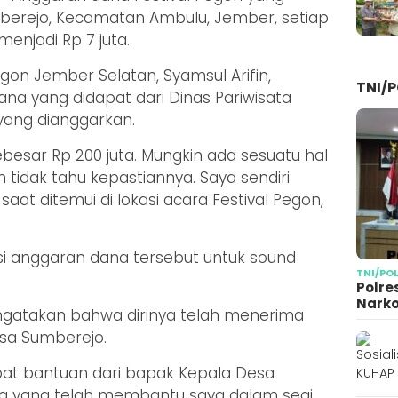
berejo, Kecamatan Ambulu, Jember, setiap
enjadi Rp 7 juta.
gon Jember Selatan, Syamsul Arifin,
TNI/P
a yang didapat dari Dinas Pariwisata
yang dianggarkan.
ebesar Rp 200 juta. Mungkin ada sesuatu hal
tidak tahu kepastiannya. Saya sendiri
saat ditemui di lokasi acara Festival Pegon,
si anggaran dana tersebut untuk sound
TNI/PO
Polre
Narko
engatakan bahwa dirinya telah menerima
sa Sumberejo.
dapat bantuan dari bapak Kepala Desa
ika yang telah membantu saya dalam segi