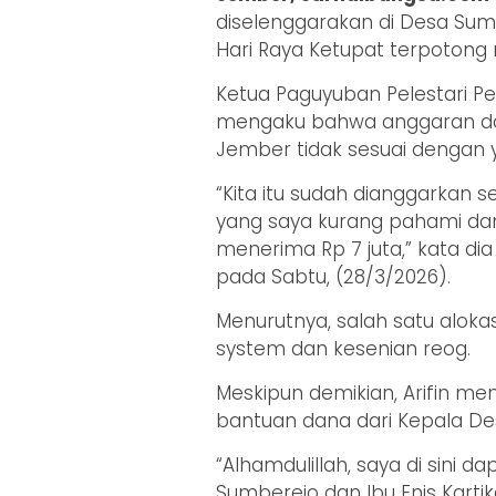
diselenggarakan di Desa Sum
Hari Raya Ketupat terpotong m
Ketua Paguyuban Pelestari Pe
mengaku bahwa anggaran dan
Jember tidak sesuai dengan 
“Kita itu sudah dianggarkan s
yang saya kurang pahami dan 
menerima Rp 7 juta,” kata dia 
pada Sabtu, (28/3/2026).
Menurutnya, salah satu aloka
system dan kesenian reog.
Meskipun demikian, Arifin m
bantuan dana dari Kepala De
“Alhamdulillah, saya di sini 
Sumberejo dan Ibu Enis Kart