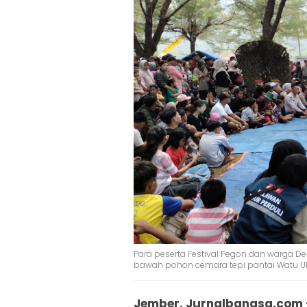
Para peserta Festival Pegon dan warga D
bawah pohon cemara tepi pantai Watu Ulo
Jember, Jurnalbangsa.com