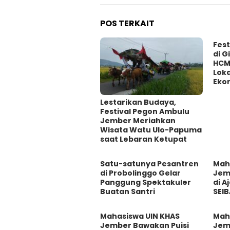
POS TERKAIT
Fest
di G
HCM
Lok
Eko
Lestarikan Budaya,
Festival Pegon Ambulu
Jember Meriahkan
Wisata Watu Ulo-Papuma
saat Lebaran Ketupat
Satu-satunya Pesantren
Mah
di Probolinggo Gelar
Jem
Panggung Spektakuler
di A
Buatan Santri
SEIB
Mahasiswa UIN KHAS
Mah
Jember Bawakan Puisi
Jem