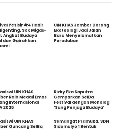
ival Pesisir #4 Hadir
UIN KHAS Jember Dorong
iligenting, SKK Migas-
Ekoteologi Jadi Jalan
L Angkat Budaya
Baru Menyelamatkan
al dan Gairahkan
Peradaban
nomi
asiswi UIN KHAS
Rizky Eka Saputra
ber Raih Medali Emas
Gemparkan SeIBa
jang Internasional
Festival dengan Monolog
A 2025
‘Sang Penjaga Budaya’
asiswi UIN KHAS
Semangat Pramuka, SDN
ber Guncang SeIBa
Sidomulyo 1 Bentuk