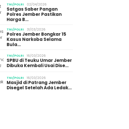
TNI/POLRI
02/04/2026
Satgas Saber Pangan
Polres Jember Pastikan
Harga B…
TNI/POLRI
31/03/2026
Polres Jember Bongkar 15
Kasus Narkoba Selama
Bula…
TNI/POLRI
16/03/2026
SPBU di Teuku Umar Jember
Dibuka Kembali Usai Dise…
TNI/POLRI
16/03/2026
Masjid di Patrang Jember
Disegel Setelah Ada Ledak…