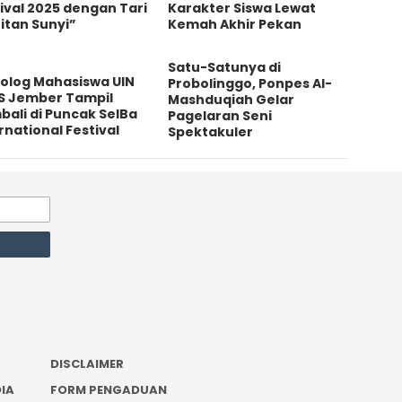
ival 2025 dengan Tari
Karakter Siswa Lewat
itan Sunyi”
Kemah Akhir Pekan
Satu-Satunya di
olog Mahasiswa UIN
Probolinggo, Ponpes Al-
S Jember Tampil
Mashduqiah Gelar
ali di Puncak SeIBa
Pagelaran Seni
rnational Festival
Spektakuler
DISCLAIMER
IA
FORM PENGADUAN