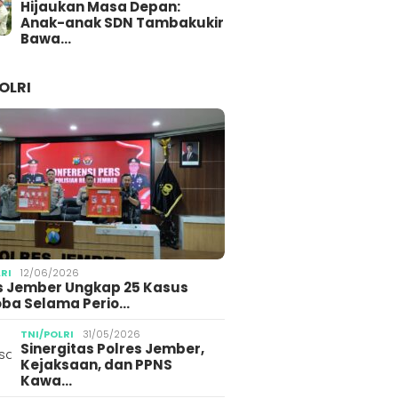
Hijaukan Masa Depan:
Anak-anak SDN Tambakukir
Bawa…
OLRI
LRI
12/06/2026
s Jember Ungkap 25 Kasus
ba Selama Perio…
TNI/POLRI
31/05/2026
Sinergitas Polres Jember,
Kejaksaan, dan PPNS
Kawa…