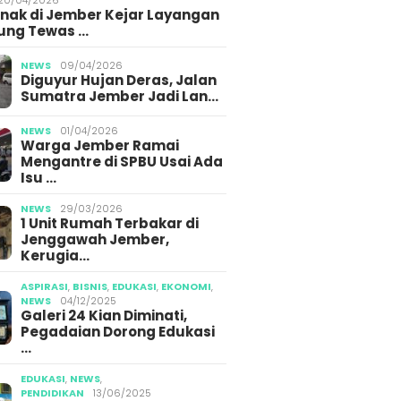
Anak di Jember Kejar Layangan
ung Tewas …
NEWS
09/04/2026
Diguyur Hujan Deras, Jalan
Sumatra Jember Jadi Lan…
NEWS
01/04/2026
Warga Jember Ramai
Mengantre di SPBU Usai Ada
Isu …
NEWS
29/03/2026
1 Unit Rumah Terbakar di
Jenggawah Jember,
Kerugia…
ASPIRASI
,
BISNIS
,
EDUKASI
,
EKONOMI
,
NEWS
04/12/2025
Galeri 24 Kian Diminati,
Pegadaian Dorong Edukasi
…
EDUKASI
,
NEWS
,
PENDIDIKAN
13/06/2025