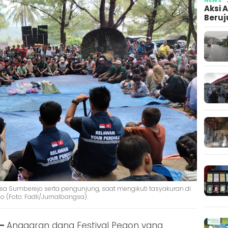
Aksi 
Beruj
esa Sumberejo serta pengunjung, saat mengikuti tasyakuran di
 (Foto: Fadli/Jurnalbangsa).
 –
Anggaran dana Festival Pegon yang