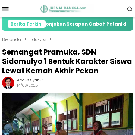
Loncat
Menu
ke
Mobile
konten
resiasi Lonjakan Serapan Gabah Petani di Jember
Berita Terkini
Beranda
Edukasi
Semangat Pramuka, SDN
Sidomulyo 1 Bentuk Karakter Siswa
Lewat Kemah Akhir Pekan
Abdus Syakur
14/06/2025