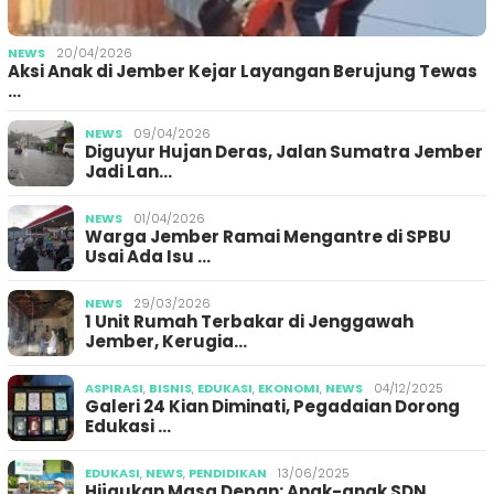
NEWS
20/04/2026
Aksi Anak di Jember Kejar Layangan Berujung Tewas
…
NEWS
09/04/2026
Diguyur Hujan Deras, Jalan Sumatra Jember
Jadi Lan…
NEWS
01/04/2026
Warga Jember Ramai Mengantre di SPBU
Usai Ada Isu …
NEWS
29/03/2026
1 Unit Rumah Terbakar di Jenggawah
Jember, Kerugia…
ASPIRASI
,
BISNIS
,
EDUKASI
,
EKONOMI
,
NEWS
04/12/2025
Galeri 24 Kian Diminati, Pegadaian Dorong
Edukasi …
EDUKASI
,
NEWS
,
PENDIDIKAN
13/06/2025
Hijaukan Masa Depan: Anak-anak SDN