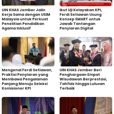
UIN KHAS Jember Jalin
Ikut Uji Kelayakan KPI,
Kerja Sama dengan USIM
Ferdi Setiawan Usung
Malaysia untuk Perkuat
Konsep SMART untuk
Penelitian Pendidikan
Jawab Tantangan
Agama Inklusif
Penyiaran Digital
Mengenal Ferdi Setiawan,
UIN KHAS Jember Beri
Praktisi Penyiaran yang
Penghargaan Empat
Membawa Pengalaman
Wisudawan Berprestasi,
Panjang Menuju Seleksi
Tahfidz hingga Lulusan
Komisioner KPI
Terbaik