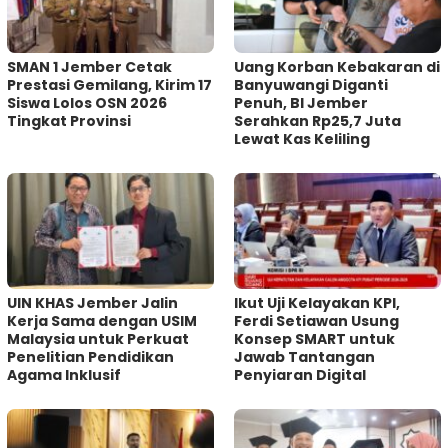
SMAN 1 Jember Cetak
Uang Korban Kebakaran di
Prestasi Gemilang, Kirim 17
Banyuwangi Diganti
Siswa Lolos OSN 2026
Penuh, BI Jember
Tingkat Provinsi
Serahkan Rp25,7 Juta
Lewat Kas Keliling
UIN KHAS Jember Jalin
Ikut Uji Kelayakan KPI,
Kerja Sama dengan USIM
Ferdi Setiawan Usung
Malaysia untuk Perkuat
Konsep SMART untuk
Penelitian Pendidikan
Jawab Tantangan
Agama Inklusif
Penyiaran Digital