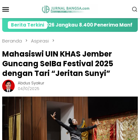
Loncat
Menu
ke
Mobile
konten
 Tahun 2026 Jangkau 8.400 Penerima Manfaat melalui 
Berita Terkini
Beranda
Aspirasi
Mahasiswi UIN KHAS Jember
Guncang SeIBa Festival 2025
dengan Tari “Jeritan Sunyi”
Abdus Syakur
04/10/2025