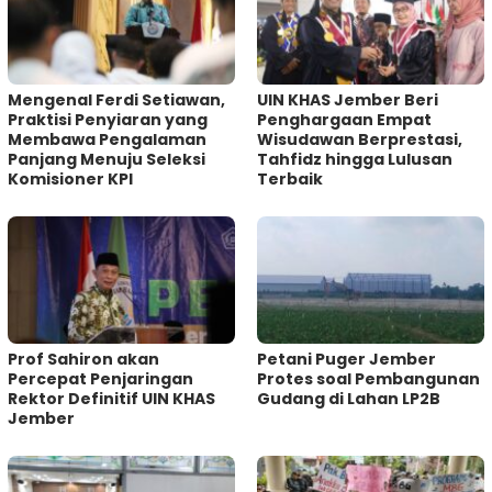
Mengenal Ferdi Setiawan,
UIN KHAS Jember Beri
Praktisi Penyiaran yang
Penghargaan Empat
Membawa Pengalaman
Wisudawan Berprestasi,
Panjang Menuju Seleksi
Tahfidz hingga Lulusan
Komisioner KPI
Terbaik
Prof Sahiron akan
Petani Puger Jember
Percepat Penjaringan
Protes soal Pembangunan
Rektor Definitif UIN KHAS
Gudang di Lahan LP2B
Jember