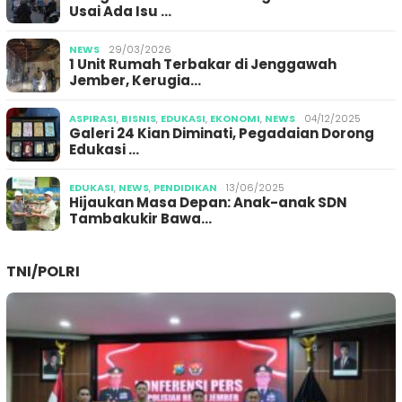
Usai Ada Isu …
NEWS
29/03/2026
1 Unit Rumah Terbakar di Jenggawah
Jember, Kerugia…
ASPIRASI
,
BISNIS
,
EDUKASI
,
EKONOMI
,
NEWS
04/12/2025
Galeri 24 Kian Diminati, Pegadaian Dorong
Edukasi …
EDUKASI
,
NEWS
,
PENDIDIKAN
13/06/2025
Hijaukan Masa Depan: Anak-anak SDN
Tambakukir Bawa…
TNI/POLRI