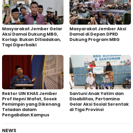
Masyarakat Jember Gelar
Masyarakat Jember Aksi
Aksi Damai Dukung MBG,
Damai di Depan DPRD
Korlap: Bukan Ditiadakan,
Dukung Program MBG
Tapi Diperbaiki
Rektor UIN KHAS Jember
Santuni Anak Yatim dan
Prof Hepni Wafat, Sosok
Disabilitas, Pertamina
Pemimpin yang Dikenang
Gelar Aksi Sosial Serentak
Teladan dalam
di Tiga Provinsi
Pengabdian Kampus
NEWS