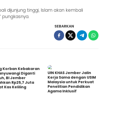
li dijunjung tinggi, Islam akan kembali
 pungkasnya.
SEBARKAN
g Korban Kebakaran
UIN KHAS Jember Jalin
anyuwangi Diganti
Kerja Sama dengan USIM
uh, BI Jember
Malaysia untuk Perkuat
ahkan Rp25,7 Juta
Penelitian Pendidikan
t Kas Keliling
Agama Inklusif