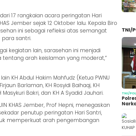
dari 17 rangkaian acara peringatan Hari
KHAS Jember sejak 12 Oktober lalu. Kepala Biro
TNI/P
ehan ini sebagai refleksi atas semangat
ara santri.
gai kegiatan lain, sarasehan ini menjadi
tentang arah keislaman yang moderat,”
 lain KH Abdul Hakim Mahfudz (Ketua PWNU
rjaun Barlaman, KH Rosyidi Baihaqi, KH
H Masykuri Bakri, dan KH A Syadid Jauhari.
TNI/PO
Polre
Narko
UIN KHAS Jember, Prof Hepni, menegaskan
ekadar penutup peringatan Hari Santri,
al untuk memperkuat arah pengembangan