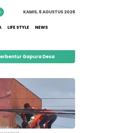
n
KAMIS, 6 AGUSTUS 2026
A
LIFE STYLE
NEWS
apura Desa
PMI Jember Salurkan 74 Ribu Liter Ai
S
20/04/2026