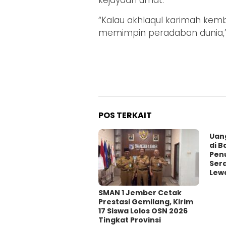
kejayaan umat.
“Kalau akhlaqul karimah kemba
memimpin peradaban dunia,”
POS TERKAIT
Uan
di B
Pen
Ser
Lewa
SMAN 1 Jember Cetak
Prestasi Gemilang, Kirim
17 Siswa Lolos OSN 2026
Tingkat Provinsi