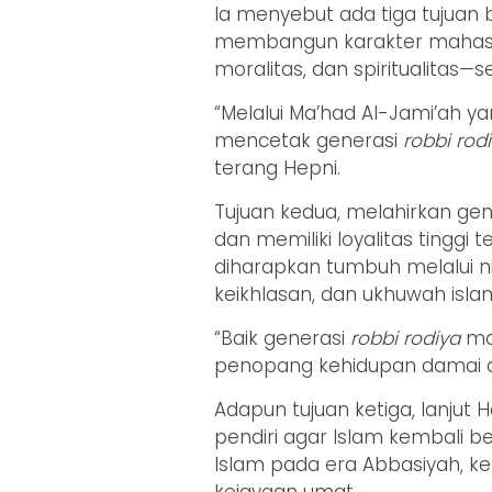
Ia menyebut ada tiga tujuan 
membangun karakter mahas
moralitas, dan spiritualitas—
“Melalui Ma’had Al-Jami’ah y
mencetak generasi
robbi rod
terang Hepni.
Tujuan kedua, melahirkan ge
dan memiliki loyalitas tinggi
diharapkan tumbuh melalui ni
keikhlasan, dan ukhuwah isla
“Baik generasi
robbi rodiya
ma
penopang kehidupan damai d
Adapun tujuan ketiga, lanjut 
pendiri agar Islam kembali 
Islam pada era Abbasiyah, ke