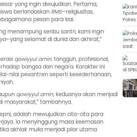
besar yang ingin diwujudkan. Pertama,
iswa berlandaskan
RMS
—religiusitas,
sebagaimana pesan para kiai.
ang menampung seribu santri, kami ingin
iya
—yang selamat di dunia dan akhirat,”
nerasi
qowiyyul amin
: tangguh, profesional,
 terhadap bangsa dan negara. Karakter ini
lai-nilai pesantren seperti kesederhanaan,
miyah.
upun
qowiyyul amin
, keduanya akan menjadi
i masyarakat,” tambahnya.
Hepni, adalah mewujudkan cita-cita para
berjaya. Ia menyinggung masa keemasan
tika akhlak mulia menjadi pilar utama