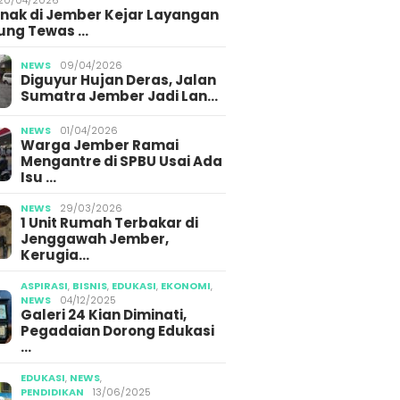
Anak di Jember Kejar Layangan
ung Tewas …
NEWS
09/04/2026
Diguyur Hujan Deras, Jalan
Sumatra Jember Jadi Lan…
NEWS
01/04/2026
Warga Jember Ramai
Mengantre di SPBU Usai Ada
Isu …
NEWS
29/03/2026
1 Unit Rumah Terbakar di
Jenggawah Jember,
Kerugia…
ASPIRASI
,
BISNIS
,
EDUKASI
,
EKONOMI
,
NEWS
04/12/2025
Galeri 24 Kian Diminati,
Pegadaian Dorong Edukasi
…
EDUKASI
,
NEWS
,
PENDIDIKAN
13/06/2025