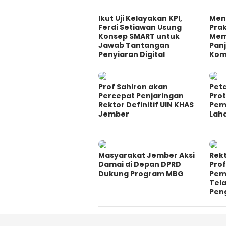
Ikut Uji Kelayakan KPI,
Men
Ferdi Setiawan Usung
Prak
Konsep SMART untuk
Mem
Jawab Tantangan
Panj
Penyiaran Digital
Komi
Prof Sahiron akan
Pet
Percepat Penjaringan
Prot
Rektor Definitif UIN KHAS
Pem
Jember
Lah
Masyarakat Jember Aksi
Rek
Damai di Depan DPRD
Prof
Dukung Program MBG
Pem
Tel
Pen