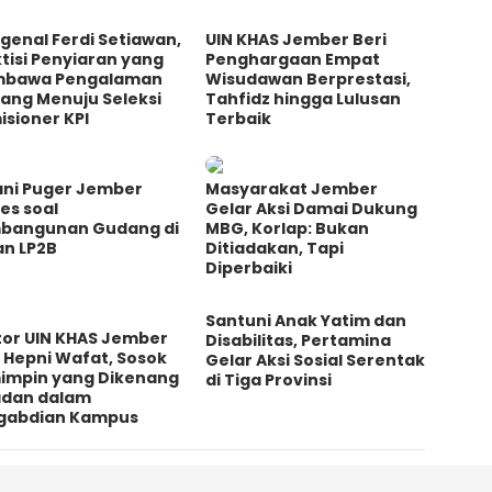
genal Ferdi Setiawan,
UIN KHAS Jember Beri
tisi Penyiaran yang
Penghargaan Empat
bawa Pengalaman
Wisudawan Berprestasi,
ang Menuju Seleksi
Tahfidz hingga Lulusan
sioner KPI
Terbaik
ani Puger Jember
Masyarakat Jember
es soal
Gelar Aksi Damai Dukung
bangunan Gudang di
MBG, Korlap: Bukan
an LP2B
Ditiadakan, Tapi
Diperbaiki
Santuni Anak Yatim dan
tor UIN KHAS Jember
Disabilitas, Pertamina
 Hepni Wafat, Sosok
Gelar Aksi Sosial Serentak
impin yang Dikenang
di Tiga Provinsi
adan dalam
gabdian Kampus