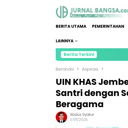
Loncat
ke
konten
BERITA UTAMA
PEMERINTAHAN
LAINNYA
Berita Terkini
Beranda
Aspirasi
UIN KHAS Jembe
Santri dengan 
Beragama
Abdus Syakur
07/11/2025