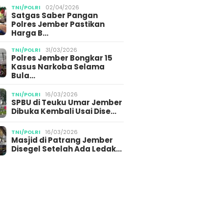
TNI/POLRI
02/04/2026
Satgas Saber Pangan
Polres Jember Pastikan
Harga B…
TNI/POLRI
31/03/2026
Polres Jember Bongkar 15
Kasus Narkoba Selama
Bula…
TNI/POLRI
16/03/2026
SPBU di Teuku Umar Jember
Dibuka Kembali Usai Dise…
TNI/POLRI
16/03/2026
Masjid di Patrang Jember
Disegel Setelah Ada Ledak…