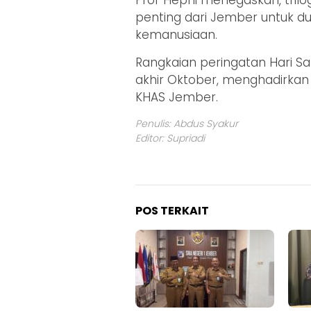
Prof Hepni menegaskan, tril
penting dari Jember untuk du
kemanusiaan.
Rangkaian peringatan Hari Sa
akhir Oktober, menghadirkan k
KHAS Jember.
Penulis: Abdus Syakur
Editor: Supriadi
POS TERKAIT