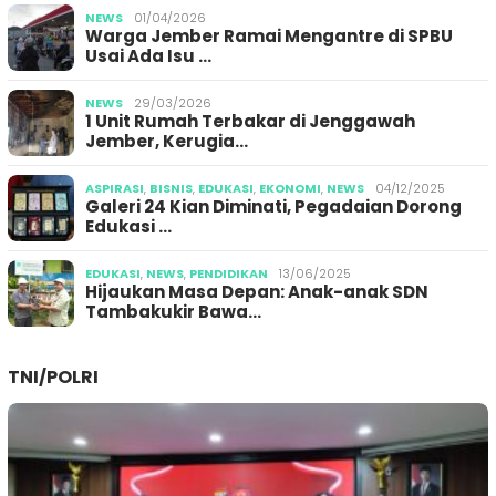
NEWS
01/04/2026
Warga Jember Ramai Mengantre di SPBU
Usai Ada Isu …
NEWS
29/03/2026
1 Unit Rumah Terbakar di Jenggawah
Jember, Kerugia…
ASPIRASI
,
BISNIS
,
EDUKASI
,
EKONOMI
,
NEWS
04/12/2025
Galeri 24 Kian Diminati, Pegadaian Dorong
Edukasi …
EDUKASI
,
NEWS
,
PENDIDIKAN
13/06/2025
Hijaukan Masa Depan: Anak-anak SDN
Tambakukir Bawa…
TNI/POLRI