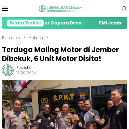
Loncat
Menu
ke
Mobile
konten
 Terbentur Gapura Desa
Berita Terkini
PMI Jember Salurkan 74 
Beranda
Hukum
Terduga Maling Motor di Jember
Dibekuk, 6 Unit Motor Disita!
Publisher
13/09/2024