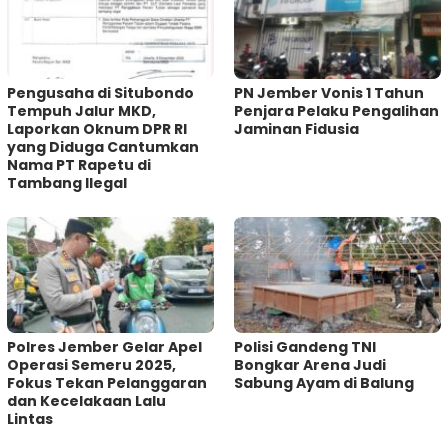
Pengusaha di Situbondo
PN Jember Vonis 1 Tahun
Tempuh Jalur MKD,
Penjara Pelaku Pengalihan
Laporkan Oknum DPR RI
Jaminan Fidusia
yang Diduga Cantumkan
Nama PT Rapetu di
Tambang Ilegal
Polres Jember Gelar Apel
Polisi Gandeng TNI
Operasi Semeru 2025,
Bongkar Arena Judi
Fokus Tekan Pelanggaran
Sabung Ayam di Balung
dan Kecelakaan Lalu
Lintas