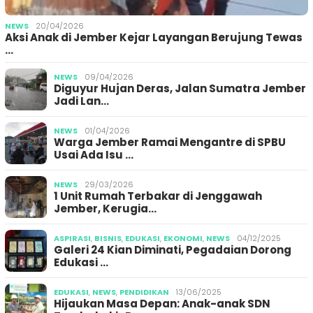
NEWS
20/04/2026
Aksi Anak di Jember Kejar Layangan Berujung Tewas
…
NEWS
09/04/2026
Diguyur Hujan Deras, Jalan Sumatra Jember
Jadi Lan…
NEWS
01/04/2026
Warga Jember Ramai Mengantre di SPBU
Usai Ada Isu …
NEWS
29/03/2026
1 Unit Rumah Terbakar di Jenggawah
Jember, Kerugia…
ASPIRASI
,
BISNIS
,
EDUKASI
,
EKONOMI
,
NEWS
04/12/2025
Galeri 24 Kian Diminati, Pegadaian Dorong
Edukasi …
EDUKASI
,
NEWS
,
PENDIDIKAN
13/06/2025
Hijaukan Masa Depan: Anak-anak SDN