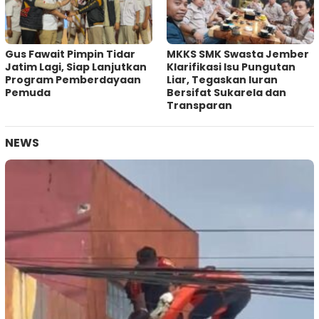
Gus Fawait Pimpin Tidar
MKKS SMK Swasta Jember
Jatim Lagi, Siap Lanjutkan
Klarifikasi Isu Pungutan
Program Pemberdayaan
Liar, Tegaskan Iuran
Pemuda
Bersifat Sukarela dan
Transparan
NEWS