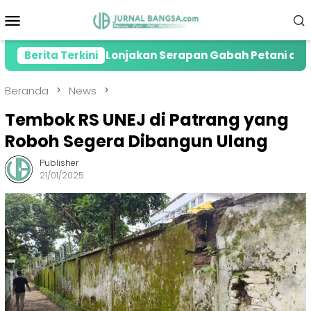
Loncat
Menu
ke
Mobile
konten
Apresiasi Lonjakan Serapan Gabah Petani di Jember
Berita Terkini
Beranda
News
Tembok RS UNEJ di Patrang yang
Roboh Segera Dibangun Ulang
Publisher
21/01/2025