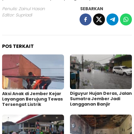
Penulis: Zainul Hasan
SEBARKAN
Editor: Supriadi
POS TERKAIT
Diguyur Hujan Deras, Jalan
Aksi Anak di Jember Kejar
Sumatra Jember Jadi
Layangan Berujung Tewas
Langganan Banjir
Tersengat Listrik