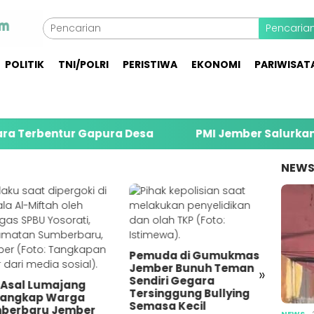
Pencaria
POLITIK
TNI/POLRI
PERISTIWA
EKONOMI
PARIWISAT
bentur Gapura Desa
PMI Jember Salurkan 74 Ribu
NEW
Pemuda di Gumukmas
Jember Bunuh Teman
»
Sendiri Gegara
a Asal Lumajang
Tersinggung Bullying
tangkap Warga
Semasa Kecil
berbaru Jember
NEWS