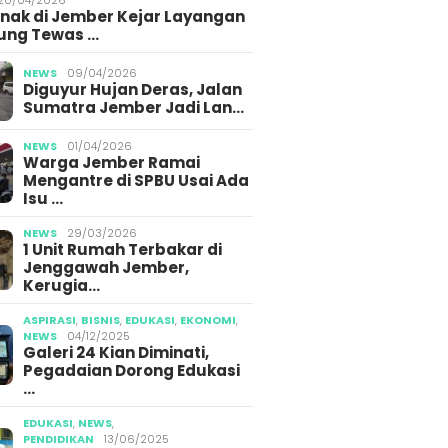
Media 
krim Polri Tangkap
Anak di Jember Kejar Layangan
ang Diduga
ung Tewas …
bun BBM Subsidi di
g Jember
NEWS
09/04/2026
Diguyur Hujan Deras, Jalan
Sumatra Jember Jadi Lan…
NEWS
01/04/2026
Warga Jember Ramai
Mengantre di SPBU Usai Ada
Isu …
NEWS
29/03/2026
1 Unit Rumah Terbakar di
Jenggawah Jember,
Kerugia…
ASPIRASI
,
BISNIS
,
EDUKASI
,
EKONOMI
,
NEWS
04/12/2025
Galeri 24 Kian Diminati,
Pegadaian Dorong Edukasi
…
EDUKASI
,
NEWS
,
PENDIDIKAN
13/06/2025