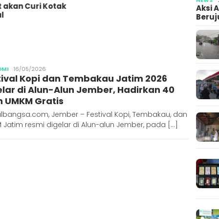
Bares
 akan Curi Kotak
Aksi 
10 Or
l
Beruj
Penim
Ajun
Publisher
OMI
16/05/2026
tival Kopi dan Tembakau Jatim 2026
elar di Alun-Alun Jember, Hadirkan 40
n UMKM Gratis
albangsa.com, Jember – Festival Kopi, Tembakau, dan
Jatim resmi digelar di Alun-alun Jember, pada […]