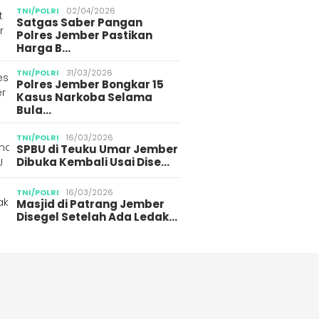
TNI/POLRI
02/04/2026
Satgas Saber Pangan
Polres Jember Pastikan
Harga B…
TNI/POLRI
31/03/2026
Polres Jember Bongkar 15
Kasus Narkoba Selama
Bula…
TNI/POLRI
16/03/2026
SPBU di Teuku Umar Jember
Dibuka Kembali Usai Dise…
TNI/POLRI
16/03/2026
Masjid di Patrang Jember
Disegel Setelah Ada Ledak…