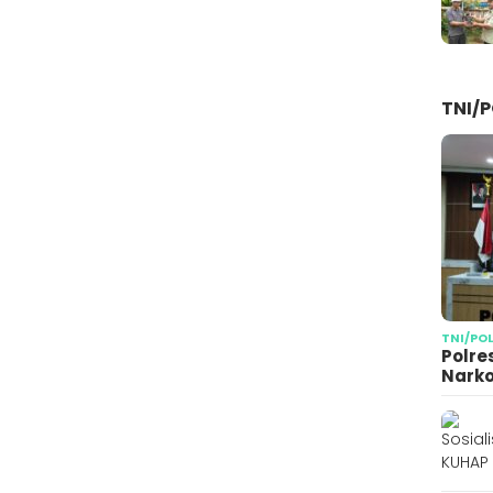
TNI/P
TNI/PO
Polre
Narko