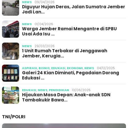
NEWS
09/04/2026
Diguyur Hujan Deras, Jalan Sumatra Jember
Jadi Lan…
NEWS
01/04/2026
Warga Jember Ramai Mengantre di SPBU
Usai Ada Isu …
NEWS
29/03/2026
1 Unit Rumah Terbakar di Jenggawah
Jember, Kerugia…
ASPIRASI
,
BISNIS
,
EDUKASI
,
EKONOMI
,
NEWS
04/12/2025
Galeri 24 Kian Diminati, Pegadaian Dorong
Edukasi …
EDUKASI
,
NEWS
,
PENDIDIKAN
13/06/2025
Hijaukan Masa Depan: Anak-anak SDN
Tambakukir Bawa…
TNI/POLRI