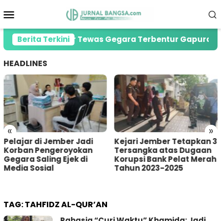
Loncat
Menu
ke
Mobile
konten
oreg di Jember Tewas Gegara Terbentur Gapura Desa
Berita Terkini
HEADLINES
«
»
ar di Jember Jadi
Kejari Jember Tetapkan 3
Pria
an Pengeroyokan
Tersangka atas Dugaan
Tert
a Saling Ejek di
Korupsi Bank Pelat Merah
Sumb
 Sosial
Tahun 2023-2025
saat
Ama
TAG:
TAHFIDZ AL-QUR’AN
Rahasia “Curi Waktu” Khamida: Jadi