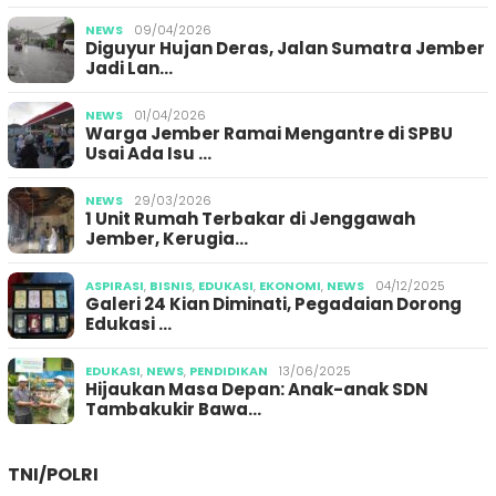
NEWS
09/04/2026
Diguyur Hujan Deras, Jalan Sumatra Jember
Jadi Lan…
NEWS
01/04/2026
Warga Jember Ramai Mengantre di SPBU
Usai Ada Isu …
NEWS
29/03/2026
1 Unit Rumah Terbakar di Jenggawah
Jember, Kerugia…
ASPIRASI
,
BISNIS
,
EDUKASI
,
EKONOMI
,
NEWS
04/12/2025
Galeri 24 Kian Diminati, Pegadaian Dorong
Edukasi …
EDUKASI
,
NEWS
,
PENDIDIKAN
13/06/2025
Hijaukan Masa Depan: Anak-anak SDN
Tambakukir Bawa…
TNI/POLRI