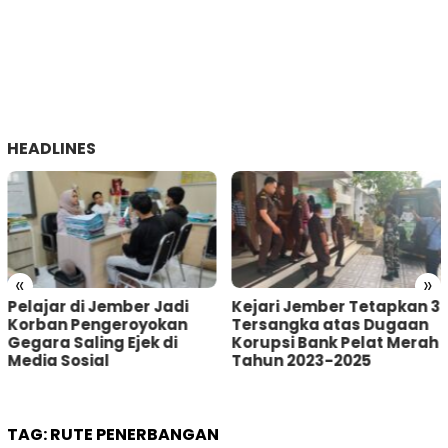
HEADLINES
«
»
Kejari Jember Tetapkan 3
Pria Asal Lumajang
Tersangka atas Dugaan
Tertangkap Warga
Korupsi Bank Pelat Merah
Sumberbaru Jember
Tahun 2023-2025
saat akan Curi Kotak
Amal
TAG:
RUTE PENERBANGAN