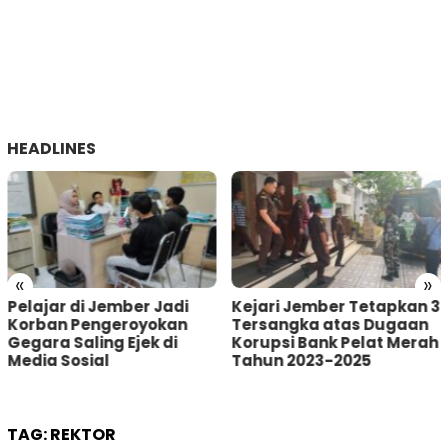
HEADLINES
«
»
Kejari Jember Tetapkan 3
Pria Asal Lumajang
Tersangka atas Dugaan
Tertangkap Warga
Korupsi Bank Pelat Merah
Sumberbaru Jember
Tahun 2023-2025
saat akan Curi Kotak
Amal
TAG:
REKTOR