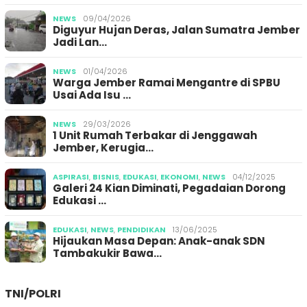
NEWS
09/04/2026
Diguyur Hujan Deras, Jalan Sumatra Jember
Jadi Lan…
NEWS
01/04/2026
Warga Jember Ramai Mengantre di SPBU
Usai Ada Isu …
NEWS
29/03/2026
1 Unit Rumah Terbakar di Jenggawah
Jember, Kerugia…
ASPIRASI
,
BISNIS
,
EDUKASI
,
EKONOMI
,
NEWS
04/12/2025
Galeri 24 Kian Diminati, Pegadaian Dorong
Edukasi …
EDUKASI
,
NEWS
,
PENDIDIKAN
13/06/2025
Hijaukan Masa Depan: Anak-anak SDN
Tambakukir Bawa…
TNI/POLRI