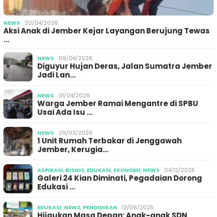
NEWS
20/04/2026
Aksi Anak di Jember Kejar Layangan Berujung Tewas
…
NEWS
09/04/2026
Diguyur Hujan Deras, Jalan Sumatra Jember
Jadi Lan…
NEWS
01/04/2026
Warga Jember Ramai Mengantre di SPBU
Usai Ada Isu …
NEWS
29/03/2026
1 Unit Rumah Terbakar di Jenggawah
Jember, Kerugia…
ASPIRASI
,
BISNIS
,
EDUKASI
,
EKONOMI
,
NEWS
04/12/2025
Galeri 24 Kian Diminati, Pegadaian Dorong
Edukasi …
EDUKASI
,
NEWS
,
PENDIDIKAN
13/06/2025
Hijaukan Masa Depan: Anak-anak SDN