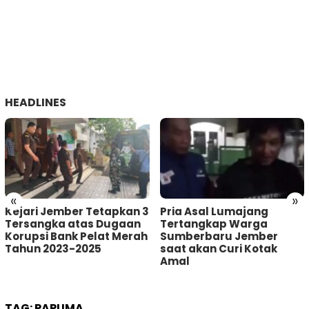
HEADLINES
«
»
Kejari Jember Tetapkan 3
Pria Asal Lumajang
Tersangka atas Dugaan
Tertangkap Warga
Korupsi Bank Pelat Merah
Sumberbaru Jember
Tahun 2023-2025
saat akan Curi Kotak
Amal
TAG:
PAPUMA