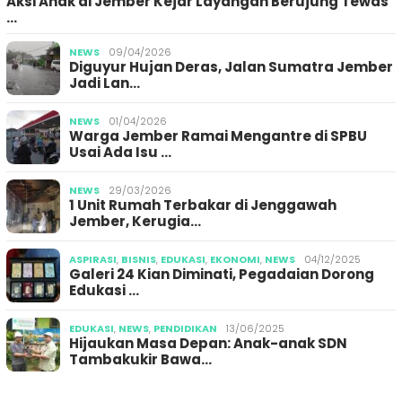
Aksi Anak di Jember Kejar Layangan Berujung Tewas
…
NEWS
09/04/2026
Diguyur Hujan Deras, Jalan Sumatra Jember
Jadi Lan…
NEWS
01/04/2026
Warga Jember Ramai Mengantre di SPBU
Usai Ada Isu …
NEWS
29/03/2026
1 Unit Rumah Terbakar di Jenggawah
Jember, Kerugia…
ASPIRASI
,
BISNIS
,
EDUKASI
,
EKONOMI
,
NEWS
04/12/2025
Galeri 24 Kian Diminati, Pegadaian Dorong
Edukasi …
EDUKASI
,
NEWS
,
PENDIDIKAN
13/06/2025
Hijaukan Masa Depan: Anak-anak SDN
Tambakukir Bawa…