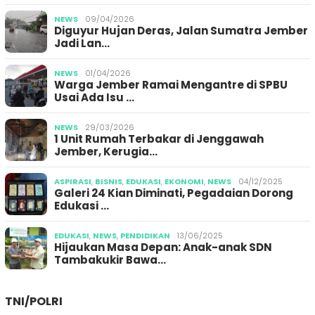
NEWS
09/04/2026
Diguyur Hujan Deras, Jalan Sumatra Jember
Jadi Lan…
NEWS
01/04/2026
Warga Jember Ramai Mengantre di SPBU
Usai Ada Isu …
NEWS
29/03/2026
1 Unit Rumah Terbakar di Jenggawah
Jember, Kerugia…
ASPIRASI
,
BISNIS
,
EDUKASI
,
EKONOMI
,
NEWS
04/12/2025
Galeri 24 Kian Diminati, Pegadaian Dorong
Edukasi …
EDUKASI
,
NEWS
,
PENDIDIKAN
13/06/2025
Hijaukan Masa Depan: Anak-anak SDN
Tambakukir Bawa…
TNI/POLRI