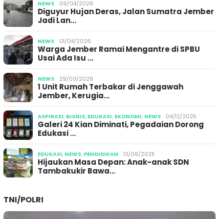
NEWS
09/04/2026
Diguyur Hujan Deras, Jalan Sumatra Jember
Jadi Lan…
NEWS
01/04/2026
Warga Jember Ramai Mengantre di SPBU
Usai Ada Isu …
NEWS
29/03/2026
1 Unit Rumah Terbakar di Jenggawah
Jember, Kerugia…
ASPIRASI
,
BISNIS
,
EDUKASI
,
EKONOMI
,
NEWS
04/12/2025
Galeri 24 Kian Diminati, Pegadaian Dorong
Edukasi …
EDUKASI
,
NEWS
,
PENDIDIKAN
13/06/2025
Hijaukan Masa Depan: Anak-anak SDN
Tambakukir Bawa…
TNI/POLRI