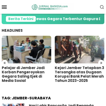
Loncat
Menu
ke
Mobile
konten
eg di Jember Tewas Gegara Terbentur Gapura Desa
Berita Terkini
HEADLINES
«
»
 Jadi
Kejari Jember Tetapkan 3
Pria Asal Lumaja
okan
Tersangka atas Dugaan
Tertangkap War
k di
Korupsi Bank Pelat Merah
Sumberbaru Jem
Tahun 2023-2025
saat akan Curi K
Amal
TAG:
JEMBER-SURABAYA
Hari Lahir Pancasila Jadi Penanda