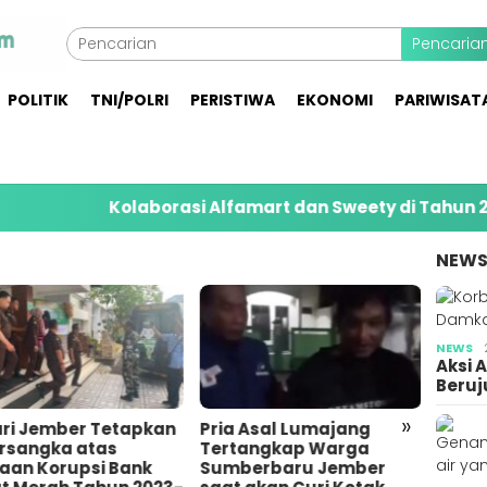
Pencaria
POLITIK
TNI/POLRI
PERISTIWA
EKONOMI
PARIWISAT
Kolaborasi Alfamart dan Sweety di Tahun 2026 Ja
NEW
NEWS
Aksi 
Beruj
Pemuda di Gumukmas
Jember Bunuh Teman
»
a Asal Lumajang
Sendiri Gegara
tangkap Warga
Tersinggung Bullying
berbaru Jember
Semasa Kecil