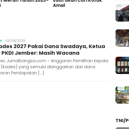
 akan Curi Kotak
Bares
l
10 Or
Penim
Ajun
Publisher
IK
06/04/2026
kades 2027 Pakai Dana Swadaya, Ketua
 PKDI Jember: Masih Wacana
er, Jurnalbangsa.com – Anggaran Pemilihan Kepala
 (Kades) yang semula dianggarkan dari dana
aran Pendapatan […]
TNI/P