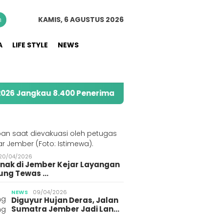
n
KAMIS, 6 AGUSTUS 2026
A
LIFE STYLE
NEWS
ngkau 8.400 Penerima Manfaat melalui Program Sahab
S
20/04/2026
Anak di Jember Kejar Layangan
Polres Jember Tangkap
ung Tewas …
3 Pemuda Terduga
Gegerkan Warga
Pelaja
NEWS
09/04/2026
Gegara Konten Pocong
Diguyur Hujan Deras, Jalan
Korba
Sumatra Jember Jadi Lan…
Gegara 