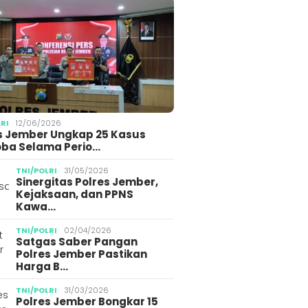
LRI
12/06/2026
s Jember Ungkap 25 Kasus
ba Selama Perio…
TNI/POLRI
31/05/2026
Sinergitas Polres Jember,
Kejaksaan, dan PPNS
Kawa…
TNI/POLRI
02/04/2026
Satgas Saber Pangan
Polres Jember Pastikan
Harga B…
TNI/POLRI
31/03/2026
Polres Jember Bongkar 15