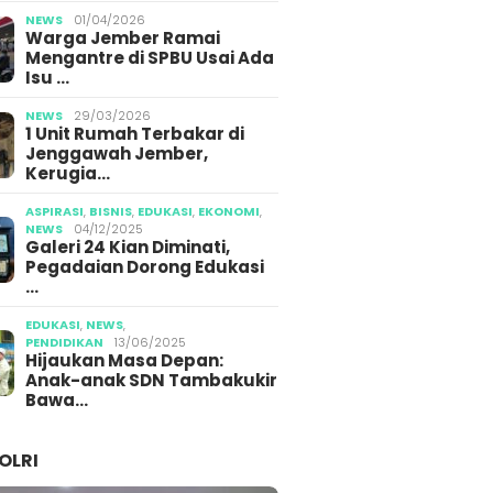
Media 
krim Polri Tangkap
ang Diduga
NEWS
01/04/2026
Warga Jember Ramai
bun BBM Subsidi di
Mengantre di SPBU Usai Ada
g Jember
Isu …
NEWS
29/03/2026
1 Unit Rumah Terbakar di
Jenggawah Jember,
Kerugia…
ASPIRASI
,
BISNIS
,
EDUKASI
,
EKONOMI
,
NEWS
04/12/2025
Galeri 24 Kian Diminati,
Pegadaian Dorong Edukasi
…
EDUKASI
,
NEWS
,
PENDIDIKAN
13/06/2025
Hijaukan Masa Depan:
Anak-anak SDN Tambakukir
Bawa…
OLRI