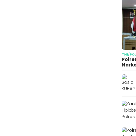
TNI/PO
Polre
Narko