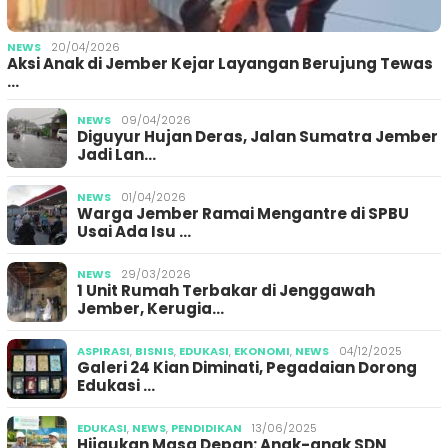
NEWS
20/04/2026
Aksi Anak di Jember Kejar Layangan Berujung Tewas
…
NEWS
09/04/2026
Diguyur Hujan Deras, Jalan Sumatra Jember
Jadi Lan…
NEWS
01/04/2026
Warga Jember Ramai Mengantre di SPBU
Usai Ada Isu …
NEWS
29/03/2026
1 Unit Rumah Terbakar di Jenggawah
Jember, Kerugia…
ASPIRASI
,
BISNIS
,
EDUKASI
,
EKONOMI
,
NEWS
04/12/2025
Galeri 24 Kian Diminati, Pegadaian Dorong
Edukasi …
EDUKASI
,
NEWS
,
PENDIDIKAN
13/06/2025
Hijaukan Masa Depan: Anak-anak SDN