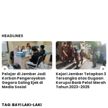
HEADLINES
«
»
Kejari Jember Tetapkan 3
Pria Asal Lumajang
Tersangka atas Dugaan
Tertangkap Warga
Korupsi Bank Pelat Merah
Sumberbaru Jember
Tahun 2023-2025
saat akan Curi Kotak
Amal
TAG:
BAYI LAKI-LAKI