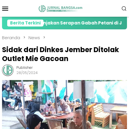
Loncat
Menu
ke
Mobile
konten
siasi Lonjakan Serapan Gabah Petani di Jember
Berita Terkini
Beranda
News
Sidak dari Dinkes Jember Ditolak
Outlet Mie Gacoan
Publisher
28/05/2024