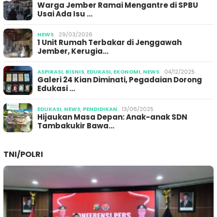
Warga Jember Ramai Mengantre di SPBU
Usai Ada Isu …
NEWS
29/03/2026
1 Unit Rumah Terbakar di Jenggawah
Jember, Kerugia…
ASPIRASI
,
BISNIS
,
EDUKASI
,
EKONOMI
,
NEWS
04/12/2025
Galeri 24 Kian Diminati, Pegadaian Dorong
Edukasi …
EDUKASI
,
NEWS
,
PENDIDIKAN
13/06/2025
Hijaukan Masa Depan: Anak-anak SDN
Tambakukir Bawa…
TNI/POLRI