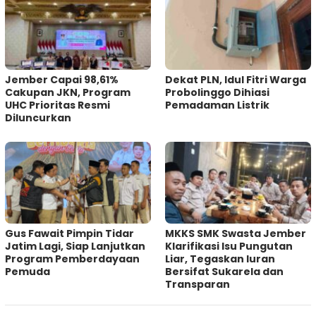
Jember Capai 98,61%
Dekat PLN, Idul Fitri Warga
Cakupan JKN, Program
Probolinggo Dihiasi
UHC Prioritas Resmi
Pemadaman Listrik
Diluncurkan
Gus Fawait Pimpin Tidar
MKKS SMK Swasta Jember
Jatim Lagi, Siap Lanjutkan
Klarifikasi Isu Pungutan
Program Pemberdayaan
Liar, Tegaskan Iuran
Pemuda
Bersifat Sukarela dan
Transparan