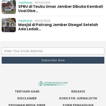
TNI/POLRI
16/03/2026
SPBU di Teuku Umar Jember Dibuka Kembali
Usai Dise…
TNI/POLRI
16/03/2026
Masjid di Patrang Jember Disegel Setelah
Ada Ledak…
TENTANG KAMI
REDAKSI
DISCLAIMER
KODE ETIK JURNALISTIK
PEDOMAN MEDIA SIBER
FORM PENGADUAN