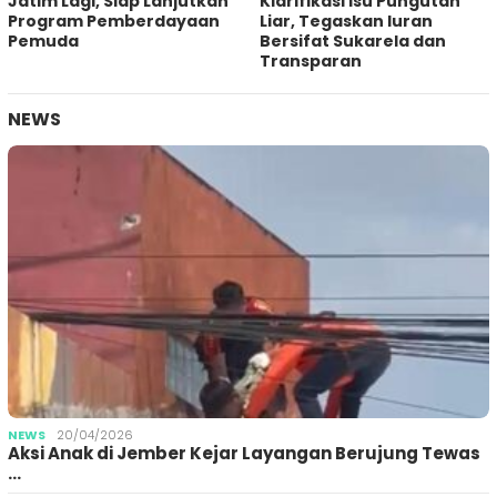
Jatim Lagi, Siap Lanjutkan
Klarifikasi Isu Pungutan
Program Pemberdayaan
Liar, Tegaskan Iuran
Pemuda
Bersifat Sukarela dan
Transparan
NEWS
NEWS
20/04/2026
Aksi Anak di Jember Kejar Layangan Berujung Tewas
…