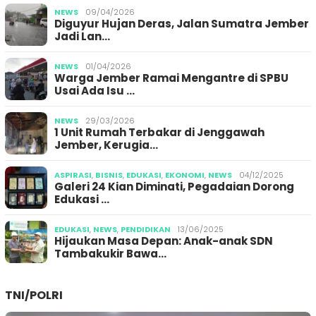
NEWS
09/04/2026
Diguyur Hujan Deras, Jalan Sumatra Jember
Jadi Lan…
NEWS
01/04/2026
Warga Jember Ramai Mengantre di SPBU
Usai Ada Isu …
NEWS
29/03/2026
1 Unit Rumah Terbakar di Jenggawah
Jember, Kerugia…
ASPIRASI
,
BISNIS
,
EDUKASI
,
EKONOMI
,
NEWS
04/12/2025
Galeri 24 Kian Diminati, Pegadaian Dorong
Edukasi …
EDUKASI
,
NEWS
,
PENDIDIKAN
13/06/2025
Hijaukan Masa Depan: Anak-anak SDN
Tambakukir Bawa…
TNI/POLRI