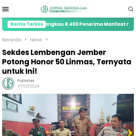
Loncat
Menu
ke
Mobile
konten
un 2026 Jangkau 8.400 Penerima Manfaat melalui Prog
Berita Terkini
Beranda
News
Sekdes Lembengan Jember
Potong Honor 50 Linmas, Ternyata
untuk Ini!
Publisher
27/02/2024