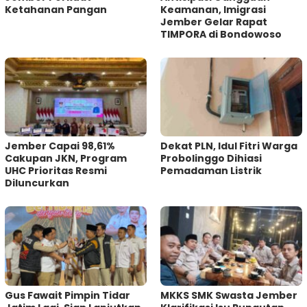
Ketahanan Pangan
Keamanan, Imigrasi
Jember Gelar Rapat
TIMPORA di Bondowoso
Jember Capai 98,61%
Dekat PLN, Idul Fitri Warga
Cakupan JKN, Program
Probolinggo Dihiasi
UHC Prioritas Resmi
Pemadaman Listrik
Diluncurkan
Gus Fawait Pimpin Tidar
MKKS SMK Swasta Jember