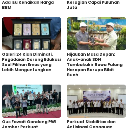
Ada Isu Kenaikan Harga
Kerugian Capai Puluhan
BBM
Juta
Galeri 24 Kian Diminati,
Hijaukan Masa Depan:
Pegadaian Dorong Edukasi
Anak-anak SDN
Soal Pilihan Emas yang
Tambakukir Bawa Pulang
Lebih Menguntungkan
Harapan Berupa Bibit
Buah
Gus Fawait Gandeng PWI
Perkuat Stabilitas dan
Jember Perkuat
Antisipasi Gangguan