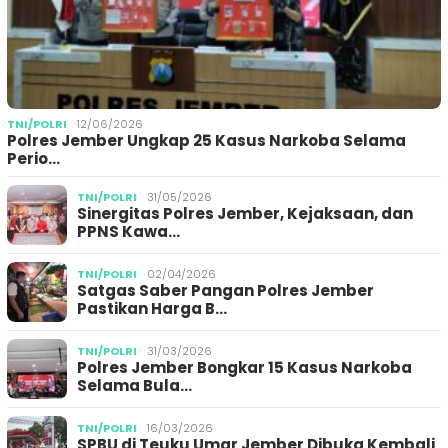
TNI/POLRI
12/06/2026
Polres Jember Ungkap 25 Kasus Narkoba Selama
Perio…
TNI/POLRI
31/05/2026
Sinergitas Polres Jember, Kejaksaan, dan
PPNS Kawa…
TNI/POLRI
02/04/2026
Satgas Saber Pangan Polres Jember
Pastikan Harga B…
TNI/POLRI
31/03/2026
Polres Jember Bongkar 15 Kasus Narkoba
Selama Bula…
TNI/POLRI
16/03/2026
SPBU di Teuku Umar Jember Dibuka Kembali