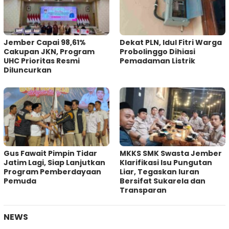
Jember Capai 98,61%
Dekat PLN, Idul Fitri Warga
Cakupan JKN, Program
Probolinggo Dihiasi
UHC Prioritas Resmi
Pemadaman Listrik
Diluncurkan
Gus Fawait Pimpin Tidar
MKKS SMK Swasta Jember
Jatim Lagi, Siap Lanjutkan
Klarifikasi Isu Pungutan
Program Pemberdayaan
Liar, Tegaskan Iuran
Pemuda
Bersifat Sukarela dan
Transparan
NEWS