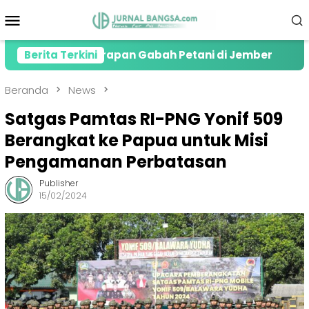
Loncat
Menu
ke
Mobile
konten
jakan Serapan Gabah Petani di Jember
Berita Terkini
Kolaboras
Beranda
News
Satgas Pamtas RI-PNG Yonif 509
Berangkat ke Papua untuk Misi
Pengamanan Perbatasan
Publisher
15/02/2024