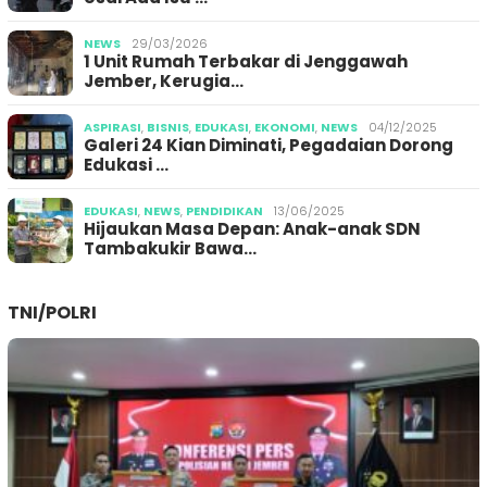
NEWS
29/03/2026
1 Unit Rumah Terbakar di Jenggawah
Jember, Kerugia…
ASPIRASI
,
BISNIS
,
EDUKASI
,
EKONOMI
,
NEWS
04/12/2025
Galeri 24 Kian Diminati, Pegadaian Dorong
Edukasi …
EDUKASI
,
NEWS
,
PENDIDIKAN
13/06/2025
Hijaukan Masa Depan: Anak-anak SDN
Tambakukir Bawa…
TNI/POLRI