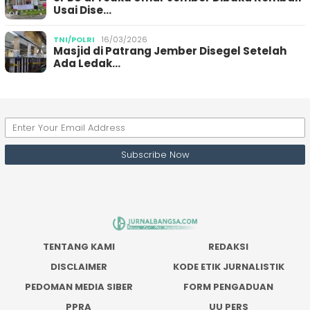
Usai Dise…
TNI/POLRI
16/03/2026
Masjid di Patrang Jember Disegel Setelah
Ada Ledak…
TENTANG KAMI
REDAKSI
DISCLAIMER
KODE ETIK JURNALISTIK
PEDOMAN MEDIA SIBER
FORM PENGADUAN
PPRA
UU PERS