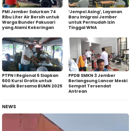
PMI Jember Salurkan 74
‘Jempol Asing’, Layanan
Ribu Liter Air Bersih untuk
Baru Imigrasi Jember
Warga Bunder Pakusari
untuk Permudah Izin
yang Alami Kekeringan
Tinggal WNA
PTPN I Regional 5 Siapkan
PPDB SMKN 3 Jember
600 Kursi Gratis untuk
Berlangsung Lancar Meski
Mudik Bersama BUMN 2025
Sempat Tersendat
Antrean
NEWS