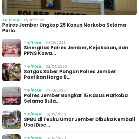
TNI/POLRI
12/06/2026
Polres Jember Ungkap 25 Kasus Narkoba Selama
Perio…
TNI/POLRI
31/05/2026
Sinergitas Polres Jember, Kejaksaan, dan
PPNS Kawa…
TNI/POLRI
02/04/2026
Satgas Saber Pangan Polres Jember
Pastikan Harga B…
TNI/POLRI
31/03/2026
Polres Jember Bongkar 15 Kasus Narkoba
Selama Bula…
TNI/POLRI
16/03/2026
SPBU di Teuku Umar Jember Dibuka Kembali
Usai Dise…
TNI/POLRI
16/03/2026