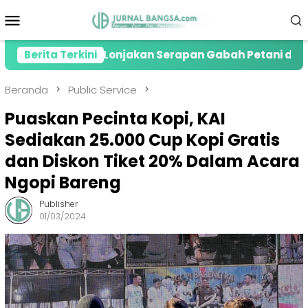
Loncat
Menu
ke
Mobile
konten
 Apresiasi Lonjakan Serapan Gabah Petani di Jember
Berita Terkini
Beranda
Public Service
Puaskan Pecinta Kopi, KAI
Sediakan 25.000 Cup Kopi Gratis
dan Diskon Tiket 20% Dalam Acara
Ngopi Bareng
Publisher
01/03/2024