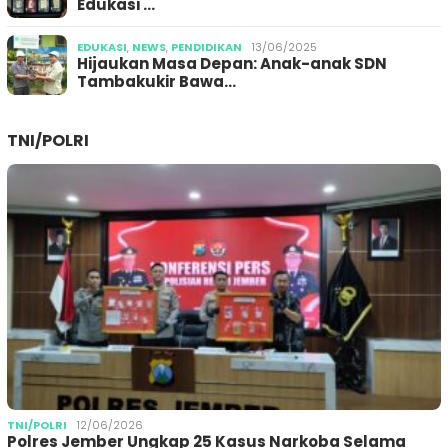
Edukasi …
EDUKASI
,
NEWS
,
PENDIDIKAN
13/06/2025
Hijaukan Masa Depan: Anak-anak SDN
Tambakukir Bawa…
TNI/POLRI
TNI/POLRI
12/06/2026
Polres Jember Ungkap 25 Kasus Narkoba Selama