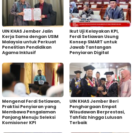
UIN KHAS Jember Jalin
Ikut Uji Kelayakan KPI,
Kerja Sama dengan USIM
Ferdi Setiawan Usung
Malaysia untuk Perkuat
Konsep SMART untuk
Penelitian Pendidikan
Jawab Tantangan
Agama Inklusif
Penyiaran Digital
Mengenal Ferdi Setiawan,
UIN KHAS Jember Beri
Praktisi Penyiaran yang
Penghargaan Empat
Membawa Pengalaman
Wisudawan Berprestasi,
Panjang Menuju Seleksi
Tahfidz hingga Lulusan
Komisioner KPI
Terbaik