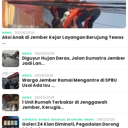
NEWS
20/04/2026
Aksi Anak di Jember Kejar Layangan Berujung Tewas
…
NEWS
09/04/2026
Diguyur Hujan Deras, Jalan Sumatra Jember
Jadi Lan…
NEWS
01/04/2026
Warga Jember Ramai Mengantre di SPBU
Usai Ada Isu …
NEWS
29/03/2026
1 Unit Rumah Terbakar di Jenggawah
Jember, Kerugia…
ASPIRASI
,
BISNIS
,
EDUKASI
,
EKONOMI
,
NEWS
04/12/2025
Galeri 24 Kian Diminati, Pegadaian Dorong