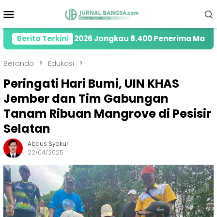
Loncat
Menu
ke
Mobile
konten
di Tahun 2026 Jangkau 8.400 Penerima Manfaat melalu
Berita Terkini
Beranda
Edukasi
Peringati Hari Bumi, UIN KHAS
Jember dan Tim Gabungan
Tanam Ribuan Mangrove di Pesisir
Selatan
Abdus Syakur
22/04/2025