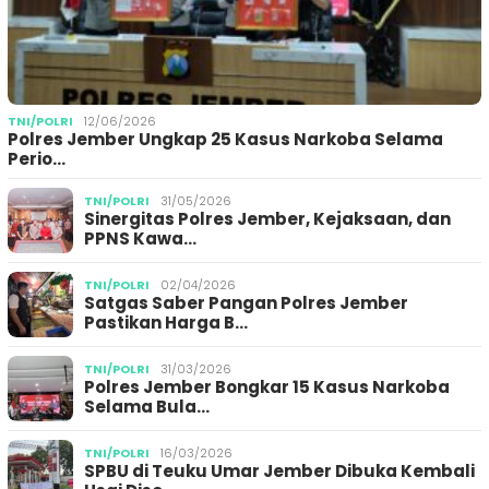
TNI/POLRI
12/06/2026
Polres Jember Ungkap 25 Kasus Narkoba Selama
Perio…
TNI/POLRI
31/05/2026
Sinergitas Polres Jember, Kejaksaan, dan
PPNS Kawa…
TNI/POLRI
02/04/2026
Satgas Saber Pangan Polres Jember
Pastikan Harga B…
TNI/POLRI
31/03/2026
Polres Jember Bongkar 15 Kasus Narkoba
Selama Bula…
TNI/POLRI
16/03/2026
SPBU di Teuku Umar Jember Dibuka Kembali