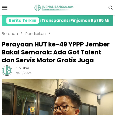
Loncat
Menu
ke
Mobile
konten
 Soroti Transparansi Pinjaman Rp785 Miliar
Berita Terkini
Dir
Beranda
Pendidikan
Perayaan HUT ke-49 YPPP Jember
Bakal Semarak: Ada Got Talent
dan Servis Motor Gratis Juga
Publisher
17/02/2024