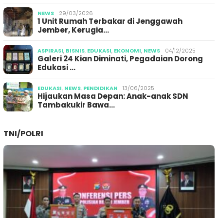
NEWS
29/03/2026
1 Unit Rumah Terbakar di Jenggawah
Jember, Kerugia…
ASPIRASI
,
BISNIS
,
EDUKASI
,
EKONOMI
,
NEWS
04/12/2025
Galeri 24 Kian Diminati, Pegadaian Dorong
Edukasi …
EDUKASI
,
NEWS
,
PENDIDIKAN
13/06/2025
Hijaukan Masa Depan: Anak-anak SDN
Tambakukir Bawa…
TNI/POLRI