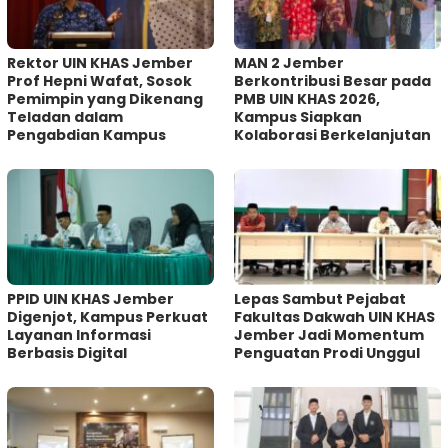
Rektor UIN KHAS Jember
MAN 2 Jember
Prof Hepni Wafat, Sosok
Berkontribusi Besar pada
Pemimpin yang Dikenang
PMB UIN KHAS 2026,
Teladan dalam
Kampus Siapkan
Pengabdian Kampus
Kolaborasi Berkelanjutan
PPID UIN KHAS Jember
Lepas Sambut Pejabat
Digenjot, Kampus Perkuat
Fakultas Dakwah UIN KHAS
Layanan Informasi
Jember Jadi Momentum
Berbasis Digital
Penguatan Prodi Unggul