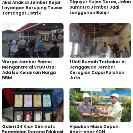
Diguyur Hujan Deras, Jalan
Aksi Anak di Jember Kejar
Sumatra Jember Jadi
Layangan Berujung Tewas
Langganan Banjir
Tersengat Listrik
Warga Jember Ramai
1 Unit Rumah Terbakar di
Mengantre di SPBU Usai
Jenggawah Jember,
Ada Isu Kenaikan Harga
Kerugian Capai Puluhan
BBM
Juta
Galeri 24 Kian Diminati,
Hijaukan Masa Depan:
Pegadaian Dorong Edukasi
Anak-anak SDN