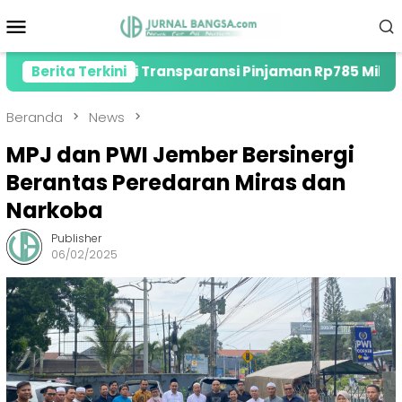
Loncat
Menu
ke
Mobile
konten
, Soroti Transparansi Pinjaman Rp785 Miliar
Berita Terkini
Dir
Beranda
News
MPJ dan PWI Jember Bersinergi
Berantas Peredaran Miras dan
Narkoba
Publisher
06/02/2025