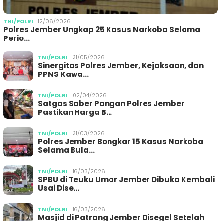
TNI/POLRI
12/06/2026
Polres Jember Ungkap 25 Kasus Narkoba Selama
Perio…
TNI/POLRI
31/05/2026
Sinergitas Polres Jember, Kejaksaan, dan
PPNS Kawa…
TNI/POLRI
02/04/2026
Satgas Saber Pangan Polres Jember
Pastikan Harga B…
TNI/POLRI
31/03/2026
Polres Jember Bongkar 15 Kasus Narkoba
Selama Bula…
TNI/POLRI
16/03/2026
SPBU di Teuku Umar Jember Dibuka Kembali
Usai Dise…
TNI/POLRI
16/03/2026
Masjid di Patrang Jember Disegel Setelah