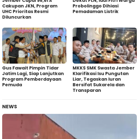
Jember Capai 98,61%
Dekat PLN, Idul Fitri Warga
Cakupan JKN, Program
Probolinggo Dihiasi
UHC Prioritas Resmi
Pemadaman Listrik
Diluncurkan
Gus Fawait Pimpin Tidar
MKKS SMK Swasta Jember
Jatim Lagi, Siap Lanjutkan
Klarifikasi Isu Pungutan
Program Pemberdayaan
Liar, Tegaskan Iuran
Pemuda
Bersifat Sukarela dan
Transparan
NEWS