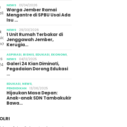
NEWS
01/04/2026
Warga Jember Ramai
Mengantre di SPBU Usai Ada
Isu …
NEWS
29/03/2026
1 Unit Rumah Terbakar di
Jenggawah Jember,
Kerugia…
ASPIRASI
,
BISNIS
,
EDUKASI
,
EKONOMI
,
NEWS
04/12/2025
Galeri 24 Kian Diminati,
Pegadaian Dorong Edukasi
…
EDUKASI
,
NEWS
,
PENDIDIKAN
13/06/2025
Hijaukan Masa Depan:
Anak-anak SDN Tambakukir
Bawa…
OLRI