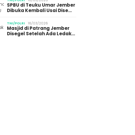
TNI/POLRI
16/03/2026
SPBU di Teuku Umar Jember
Dibuka Kembali Usai Dise…
TNI/POLRI
16/03/2026
Masjid di Patrang Jember
Disegel Setelah Ada Ledak…