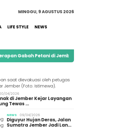
MINGGU, 9 AGUSTUS 2026
A
LIFE STYLE
NEWS
Petani di Jember
Kolaborasi Alfamart dan Swee
S
20/04/2026
Anak di Jember Kejar Layangan
ung Tewas …
NEWS
09/04/2026
Diguyur Hujan Deras, Jalan
Sumatra Jember Jadi Lan…