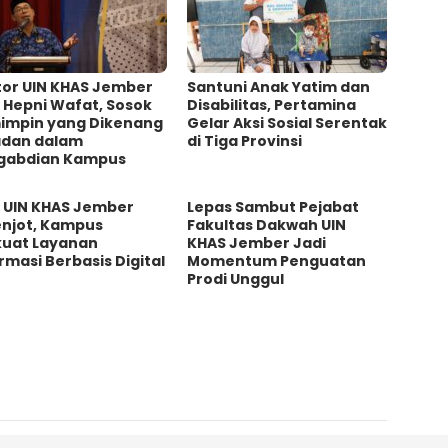
tor UIN KHAS Jember
Santuni Anak Yatim dan
 Hepni Wafat, Sosok
Disabilitas, Pertamina
impin yang Dikenang
Gelar Aksi Sosial Serentak
adan dalam
di Tiga Provinsi
gabdian Kampus
D UIN KHAS Jember
Lepas Sambut Pejabat
enjot, Kampus
Fakultas Dakwah UIN
kuat Layanan
KHAS Jember Jadi
rmasi Berbasis Digital
Momentum Penguatan
Prodi Unggul