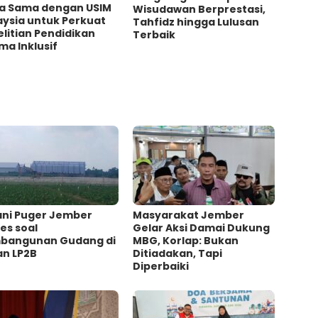
ja Sama dengan USIM
Wisudawan Berprestasi,
aysia untuk Perkuat
Tahfidz hingga Lulusan
litian Pendidikan
Terbaik
a Inklusif
ani Puger Jember
Masyarakat Jember
es soal
Gelar Aksi Damai Dukung
bangunan Gudang di
MBG, Korlap: Bukan
an LP2B
Ditiadakan, Tapi
Diperbaiki