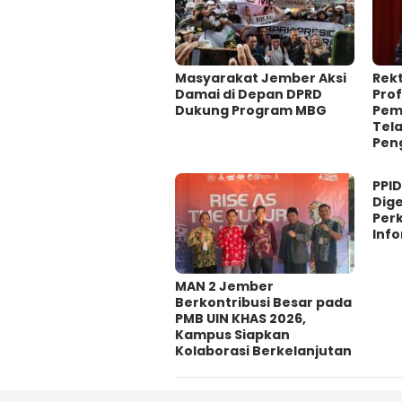
Masyarakat Jember Aksi
Rek
Damai di Depan DPRD
Prof
Dukung Program MBG
Pem
Tel
Pen
PPI
Dig
Per
Info
MAN 2 Jember
Berkontribusi Besar pada
PMB UIN KHAS 2026,
Kampus Siapkan
Kolaborasi Berkelanjutan