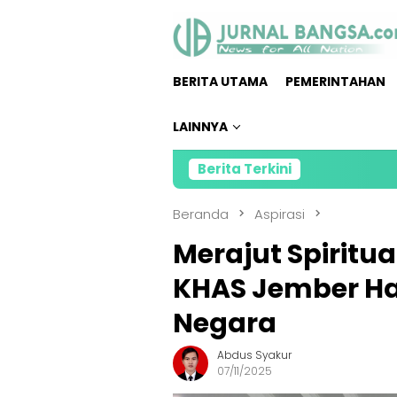
Loncat
ke
konten
BERITA UTAMA
PEMERINTAHAN
LAINNYA
Berita Terkini
Direktur 
Beranda
Aspirasi
Merajut Spiritual
KHAS Jember Had
Negara
Abdus Syakur
07/11/2025