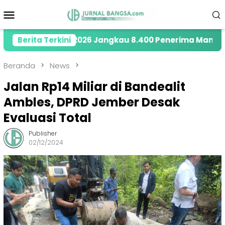
Loncat
Menu
ke
Mobile
konten
 Tahun 2026 Jangkau 8.400 Penerima Manfaat melalui 
Berita Terkini
Beranda
News
Jalan Rp14 Miliar di Bandealit
Ambles, DPRD Jember Desak
Evaluasi Total
Publisher
02/12/2024