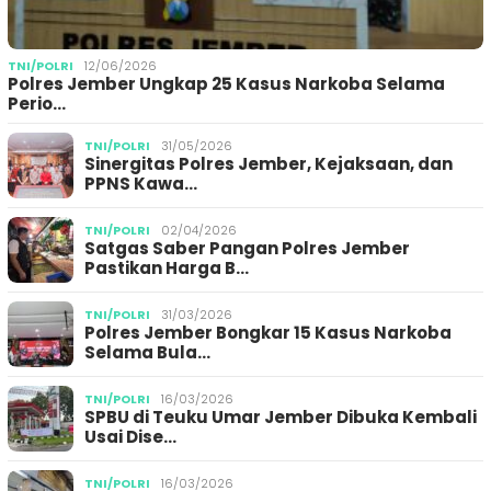
TNI/POLRI
12/06/2026
Polres Jember Ungkap 25 Kasus Narkoba Selama
Perio…
TNI/POLRI
31/05/2026
Sinergitas Polres Jember, Kejaksaan, dan
PPNS Kawa…
TNI/POLRI
02/04/2026
Satgas Saber Pangan Polres Jember
Pastikan Harga B…
TNI/POLRI
31/03/2026
Polres Jember Bongkar 15 Kasus Narkoba
Selama Bula…
TNI/POLRI
16/03/2026
SPBU di Teuku Umar Jember Dibuka Kembali
Usai Dise…
TNI/POLRI
16/03/2026