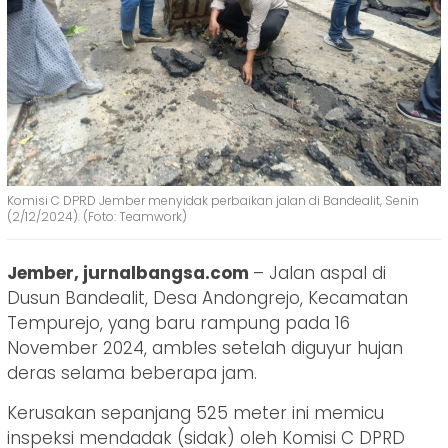
Komisi C DPRD Jember menyidak perbaikan jalan di Bandealit, Senin
(2/12/2024). (Foto: Teamwork)
Jember, jurnalbangsa.com
– Jalan aspal di
Dusun Bandealit, Desa Andongrejo, Kecamatan
Tempurejo, yang baru rampung pada 16
November 2024, ambles setelah diguyur hujan
deras selama beberapa jam.
Kerusakan sepanjang 525 meter ini memicu
inspeksi mendadak (sidak) oleh Komisi C DPRD