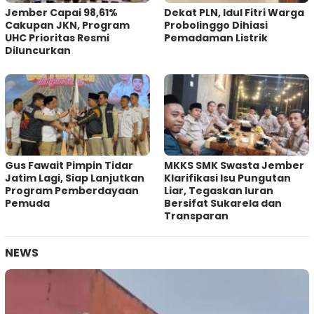
Jember Capai 98,61%
Dekat PLN, Idul Fitri Warga
Cakupan JKN, Program
Probolinggo Dihiasi
UHC Prioritas Resmi
Pemadaman Listrik
Diluncurkan
Gus Fawait Pimpin Tidar
MKKS SMK Swasta Jember
Jatim Lagi, Siap Lanjutkan
Klarifikasi Isu Pungutan
Program Pemberdayaan
Liar, Tegaskan Iuran
Pemuda
Bersifat Sukarela dan
Transparan
NEWS