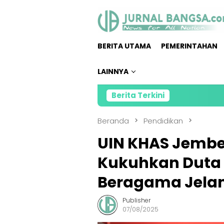
Loncat
ke
konten
BERITA UTAMA
PEMERINTAHAN
LAINNYA
Berita Terkini
Direktur
Beranda
Pendidikan
UIN KHAS Jembe
Kukuhkan Duta 
Beragama Jela
Publisher
07/08/2025