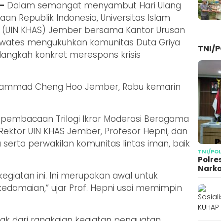
–
Dalam semangat menyambut Hari Ulang
n Republik Indonesia, Universitas Islam
iq (UIN KHAS) Jember bersama Kantor Urusan
wates mengukuhkan komunitas Duta Griya
TNI/P
angkah konkret merespons krisis
 Muhammad Cheng Hoo Jember, Rabu kemarin
pembacaan Trilogi Ikrar Moderasi Beragama
Rektor UIN KHAS Jember, Profesor Hepni, dan
 serta perwakilan komunitas lintas iman, baik
TNI/PO
Polre
Narko
egiatan ini. Ini merupakan awal untuk
amaian,” ujar Prof. Hepni usai memimpin
cak dari rangkaian kegiatan penguatan