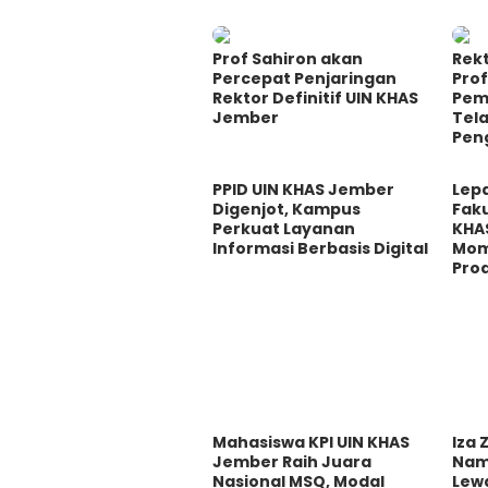
Prof Sahiron akan
Rek
Percepat Penjaringan
Prof
Rektor Definitif UIN KHAS
Pem
Jember
Tel
Pen
PPID UIN KHAS Jember
Lep
Digenjot, Kampus
Fak
Perkuat Layanan
KHA
Informasi Berbasis Digital
Mom
Prod
Mahasiswa KPI UIN KHAS
Iza
Jember Raih Juara
Nam
Nasional MSQ, Modal
Lew