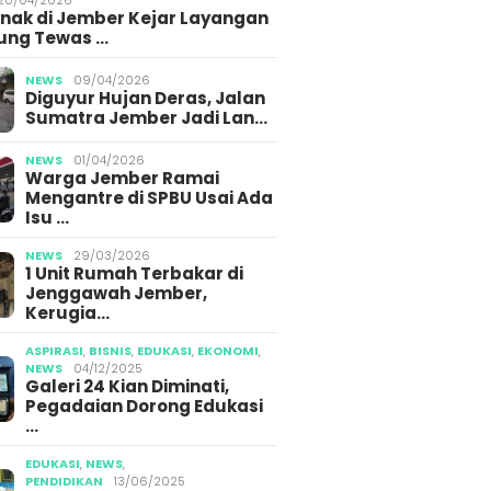
Anak di Jember Kejar Layangan
ung Tewas …
NEWS
09/04/2026
Diguyur Hujan Deras, Jalan
Sumatra Jember Jadi Lan…
NEWS
01/04/2026
Warga Jember Ramai
Mengantre di SPBU Usai Ada
Isu …
NEWS
29/03/2026
1 Unit Rumah Terbakar di
Jenggawah Jember,
Kerugia…
ASPIRASI
,
BISNIS
,
EDUKASI
,
EKONOMI
,
NEWS
04/12/2025
Galeri 24 Kian Diminati,
Pegadaian Dorong Edukasi
…
EDUKASI
,
NEWS
,
PENDIDIKAN
13/06/2025