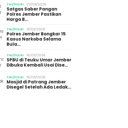
TNI/POLRI
02/04/2026
Satgas Saber Pangan
Polres Jember Pastikan
Harga B…
TNI/POLRI
31/03/2026
Polres Jember Bongkar 15
Kasus Narkoba Selama
Bula…
TNI/POLRI
16/03/2026
SPBU di Teuku Umar Jember
Dibuka Kembali Usai Dise…
TNI/POLRI
16/03/2026
Masjid di Patrang Jember
Disegel Setelah Ada Ledak…