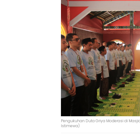
Pengukuhan Duta Griya Moderasi di Masj
Istimewa)