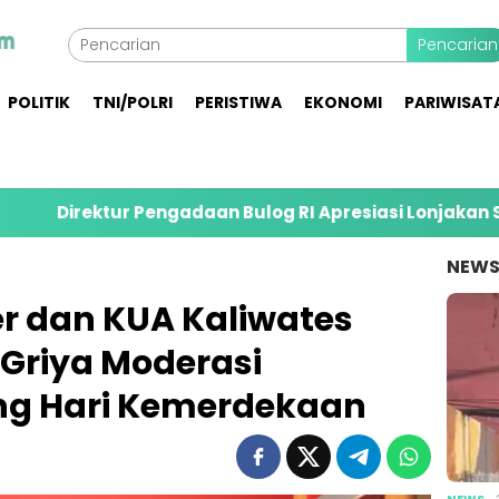
Pencarian
POLITIK
TNI/POLRI
PERISTIWA
EKONOMI
PARIWISAT
 Pengadaan Bulog RI Apresiasi Lonjakan Serapan Gabah
NEW
r dan KUA Kaliwates
Griya Moderasi
ng Hari Kemerdekaan
NEWS