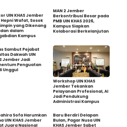
MAN 2 Jember
tor UIN KHAS Jember
Berkontribusi Besar pada
 Hepni Wafat, Sosok
PMB UIN KHAS 2026,
impin yang Dikenang
Kampus Siapkan
adan dalam
Kolaborasi Berkelanjutan
gabdian Kampus
as Sambut Pejabat
ultas Dakwah UIN
S Jember Jadi
entum Penguatan
i Unggul
Workshop UIN KHAS
Jember Tekankan
Pelayanan Profesional, AI
Jadi Pendukung
Administrasi Kampus
 Zahira Sofa Harumkan
Baru Berdiri Delapan
a UIN KHAS Jember
Bulan, Pagar Nusa UIN
at Juara Nasional
KHAS Jember Sabet