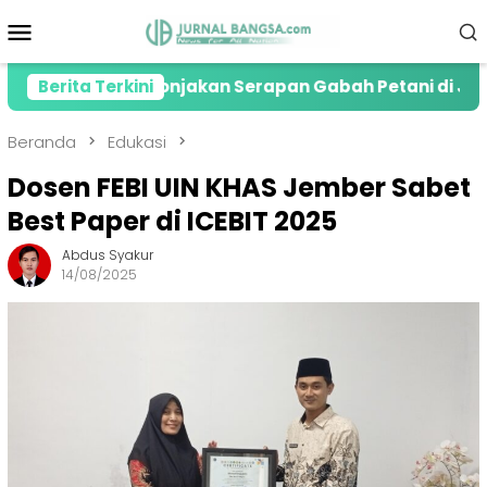
Loncat
Menu
ke
Mobile
konten
resiasi Lonjakan Serapan Gabah Petani di Jember
Berita Terkini
Beranda
Edukasi
Dosen FEBI UIN KHAS Jember Sabet
Best Paper di ICEBIT 2025
Abdus Syakur
14/08/2025