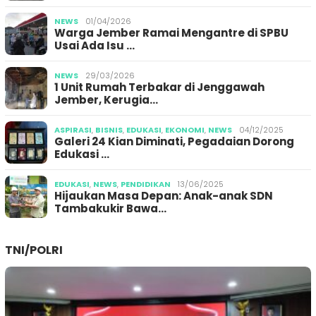
NEWS
01/04/2026
Warga Jember Ramai Mengantre di SPBU
Usai Ada Isu …
NEWS
29/03/2026
1 Unit Rumah Terbakar di Jenggawah
Jember, Kerugia…
ASPIRASI
,
BISNIS
,
EDUKASI
,
EKONOMI
,
NEWS
04/12/2025
Galeri 24 Kian Diminati, Pegadaian Dorong
Edukasi …
EDUKASI
,
NEWS
,
PENDIDIKAN
13/06/2025
Hijaukan Masa Depan: Anak-anak SDN
Tambakukir Bawa…
TNI/POLRI