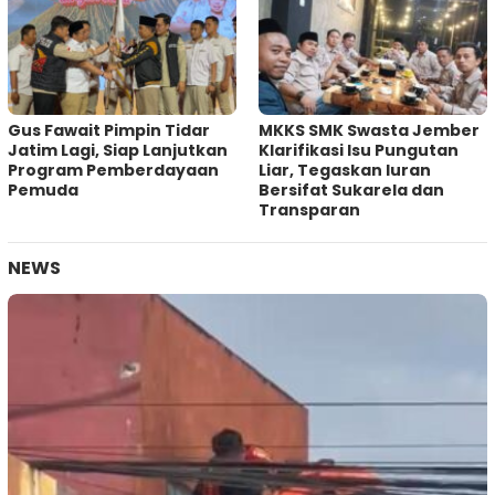
Gus Fawait Pimpin Tidar
MKKS SMK Swasta Jember
Jatim Lagi, Siap Lanjutkan
Klarifikasi Isu Pungutan
Program Pemberdayaan
Liar, Tegaskan Iuran
Pemuda
Bersifat Sukarela dan
Transparan
NEWS