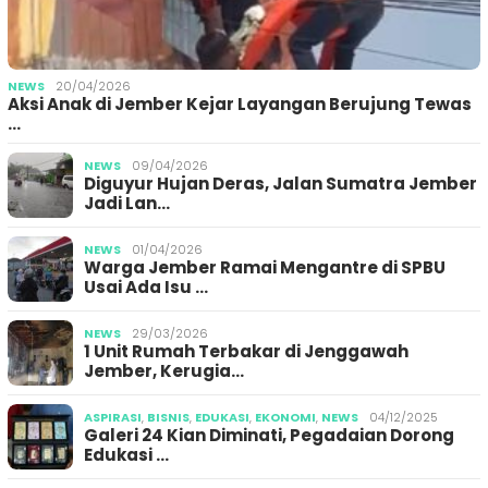
NEWS
20/04/2026
Aksi Anak di Jember Kejar Layangan Berujung Tewas
…
NEWS
09/04/2026
Diguyur Hujan Deras, Jalan Sumatra Jember
Jadi Lan…
NEWS
01/04/2026
Warga Jember Ramai Mengantre di SPBU
Usai Ada Isu …
NEWS
29/03/2026
1 Unit Rumah Terbakar di Jenggawah
Jember, Kerugia…
ASPIRASI
,
BISNIS
,
EDUKASI
,
EKONOMI
,
NEWS
04/12/2025
Galeri 24 Kian Diminati, Pegadaian Dorong
Edukasi …