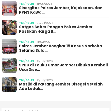
TNI/POLRI
31/05/2026
Sinergitas Polres Jember, Kejaksaan, dan
PPNS Kawa…
TNI/POLRI
02/04/2026
Satgas Saber Pangan Polres Jember
Pastikan Harga B…
TNI/POLRI
31/03/2026
Polres Jember Bongkar 15 Kasus Narkoba
Selama Bula…
TNI/POLRI
16/03/2026
SPBU di Teuku Umar Jember Dibuka Kembali
Usai Dise…
TNI/POLRI
16/03/2026
Masjid di Patrang Jember Disegel Setelah
Ada Ledak…