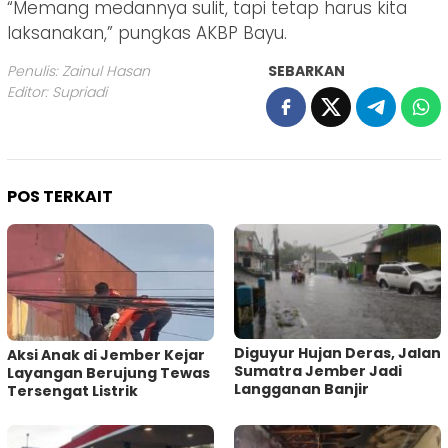
“Memang medannya sulit, tapi tetap harus kita
laksanakan,” pungkas AKBP Bayu.
Penulis: Zainul Hasan
SEBARKAN
Editor: Supriadi
POS TERKAIT
Diguyur Hujan Deras, Jalan
Aksi Anak di Jember Kejar
Sumatra Jember Jadi
Layangan Berujung Tewas
Langganan Banjir
Tersengat Listrik