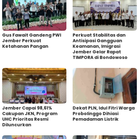
Gus Fawait Gandeng PWI
Perkuat Stabilitas dan
Jember Perkuat
Antisipasi Gangguan
Ketahanan Pangan
Keamanan, Imigrasi
Jember Gelar Rapat
TIMPORA di Bondowoso
Jember Capai 98,61%
Dekat PLN, Idul Fitri Warga
Cakupan JKN, Program
Probolinggo Dihiasi
UHC Prioritas Resmi
Pemadaman Listrik
Diluncurkan