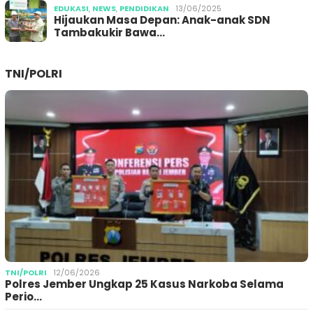
EDUKASI
,
NEWS
,
PENDIDIKAN
13/06/2025
Hijaukan Masa Depan: Anak-anak SDN
Tambakukir Bawa…
TNI/POLRI
TNI/POLRI
12/06/2026
Polres Jember Ungkap 25 Kasus Narkoba Selama
Perio…