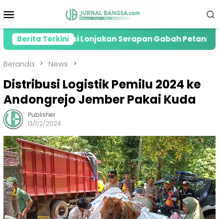
Loncat
Menu
ke
Mobile
konten
 Apresiasi Lonjakan Serapan Gabah Petani di Jember
Berita Terkini
Beranda
News
Distribusi Logistik Pemilu 2024 ke
Andongrejo Jember Pakai Kuda
Publisher
13/02/2024