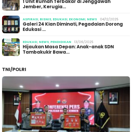
1 Unit Rumah Terbakar di Jenggawah
Jember, Kerugia…
ASPIRASI
,
BISNIS
,
EDUKASI
,
EKONOMI
,
NEWS
04/12/2025
Galeri 24 Kian Diminati, Pegadaian Dorong
Edukasi …
EDUKASI
,
NEWS
,
PENDIDIKAN
13/06/2025
Hijaukan Masa Depan: Anak-anak SDN
Tambakukir Bawa…
TNI/POLRI