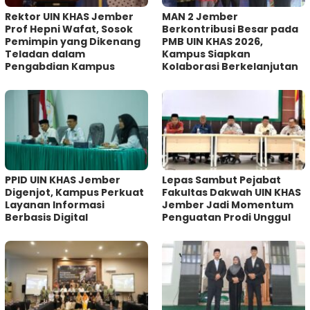
Rektor UIN KHAS Jember
MAN 2 Jember
Prof Hepni Wafat, Sosok
Berkontribusi Besar pada
Pemimpin yang Dikenang
PMB UIN KHAS 2026,
Teladan dalam
Kampus Siapkan
Pengabdian Kampus
Kolaborasi Berkelanjutan
PPID UIN KHAS Jember
Lepas Sambut Pejabat
Digenjot, Kampus Perkuat
Fakultas Dakwah UIN KHAS
Layanan Informasi
Jember Jadi Momentum
Berbasis Digital
Penguatan Prodi Unggul