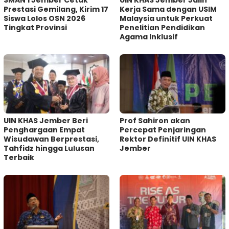
SMAN 1 Jember Cetak
UIN KHAS Jember Jalin
Prestasi Gemilang, Kirim 17
Kerja Sama dengan USIM
Siswa Lolos OSN 2026
Malaysia untuk Perkuat
Tingkat Provinsi
Penelitian Pendidikan
Agama Inklusif
UIN KHAS Jember Beri
Prof Sahiron akan
Penghargaan Empat
Percepat Penjaringan
Wisudawan Berprestasi,
Rektor Definitif UIN KHAS
Tahfidz hingga Lulusan
Jember
Terbaik