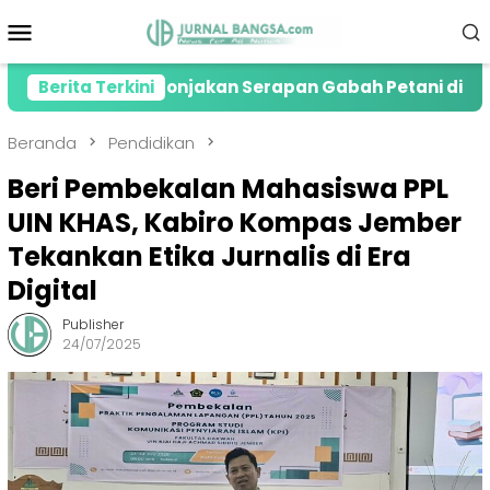
Loncat
Menu
ke
Mobile
konten
esiasi Lonjakan Serapan Gabah Petani di Jember
Berita Terkini
Beranda
Pendidikan
Beri Pembekalan Mahasiswa PPL
UIN KHAS, Kabiro Kompas Jember
Tekankan Etika Jurnalis di Era
Digital
Publisher
24/07/2025