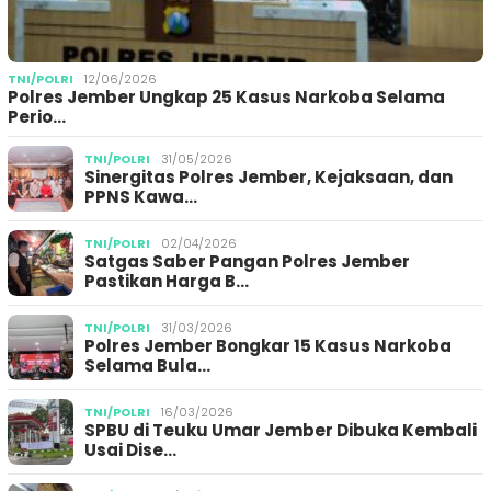
TNI/POLRI
12/06/2026
Polres Jember Ungkap 25 Kasus Narkoba Selama
Perio…
TNI/POLRI
31/05/2026
Sinergitas Polres Jember, Kejaksaan, dan
PPNS Kawa…
TNI/POLRI
02/04/2026
Satgas Saber Pangan Polres Jember
Pastikan Harga B…
TNI/POLRI
31/03/2026
Polres Jember Bongkar 15 Kasus Narkoba
Selama Bula…
TNI/POLRI
16/03/2026
SPBU di Teuku Umar Jember Dibuka Kembali
Usai Dise…