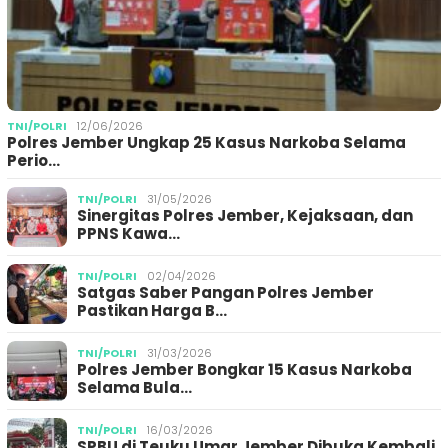
TNI/POLRI
12/06/2026
Polres Jember Ungkap 25 Kasus Narkoba Selama
Perio…
TNI/POLRI
31/05/2026
Sinergitas Polres Jember, Kejaksaan, dan
PPNS Kawa…
TNI/POLRI
02/04/2026
Satgas Saber Pangan Polres Jember
Pastikan Harga B…
TNI/POLRI
31/03/2026
Polres Jember Bongkar 15 Kasus Narkoba
Selama Bula…
TNI/POLRI
16/03/2026
SPBU di Teuku Umar Jember Dibuka Kembali