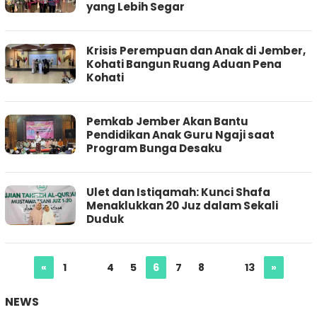
yang Lebih Segar
Krisis Perempuan dan Anak di Jember,
Kohati Bangun Ruang Aduan Pena
Kohati
Pemkab Jember Akan Bantu
Pendidikan Anak Guru Ngaji saat
Program Bunga Desaku
Ulet dan Istiqamah: Kunci Shafa
Menaklukkan 20 Juz dalam Sekali
Duduk
«
1
…
4
5
6
7
8
…
13
»
NEWS