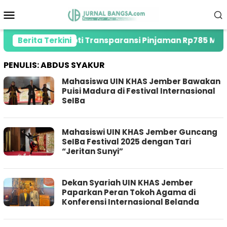
Loncat
Menu
ke
Mobile
konten
ember, Soroti Transparansi Pinjaman Rp785 Miliar
Berita Terkini
PENULIS:
ABDUS SYAKUR
Mahasiswa UIN KHAS Jember Bawakan
Puisi Madura di Festival Internasional
SeIBa
Mahasiswi UIN KHAS Jember Guncang
SeIBa Festival 2025 dengan Tari
“Jeritan Sunyi”
Dekan Syariah UIN KHAS Jember
Paparkan Peran Tokoh Agama di
Konferensi Internasional Belanda