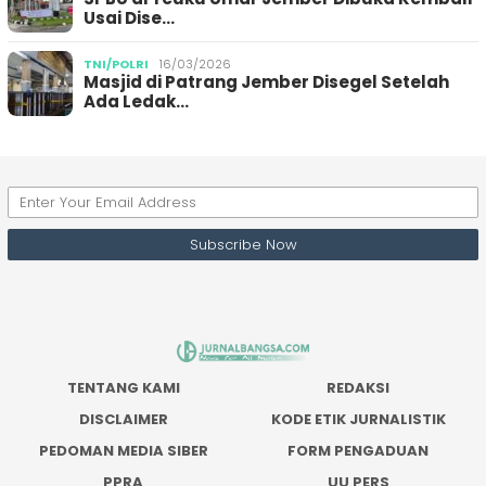
Usai Dise…
TNI/POLRI
16/03/2026
Masjid di Patrang Jember Disegel Setelah
Ada Ledak…
TENTANG KAMI
REDAKSI
DISCLAIMER
KODE ETIK JURNALISTIK
PEDOMAN MEDIA SIBER
FORM PENGADUAN
PPRA
UU PERS