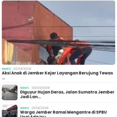
NEWS
20/04/2026
Aksi Anak di Jember Kejar Layangan Berujung Tewas
…
NEWS
09/04/2026
Diguyur Hujan Deras, Jalan Sumatra Jember
Jadi Lan…
NEWS
01/04/2026
Warga Jember Ramai Mengantre di SPBU
Usai Ada Isu …