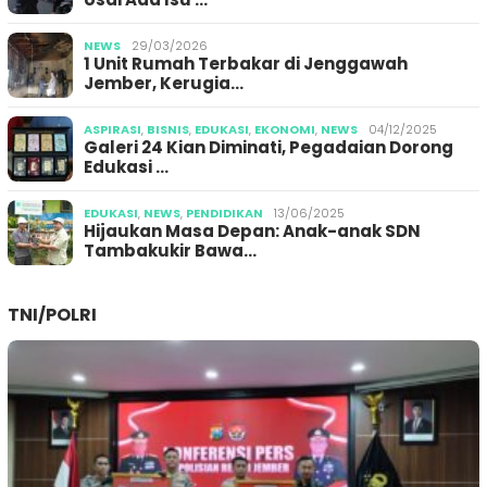
NEWS
29/03/2026
1 Unit Rumah Terbakar di Jenggawah
Jember, Kerugia…
ASPIRASI
,
BISNIS
,
EDUKASI
,
EKONOMI
,
NEWS
04/12/2025
Galeri 24 Kian Diminati, Pegadaian Dorong
Edukasi …
EDUKASI
,
NEWS
,
PENDIDIKAN
13/06/2025
Hijaukan Masa Depan: Anak-anak SDN
Tambakukir Bawa…
TNI/POLRI