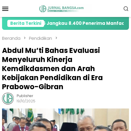
Loncat
Menu
ke
Mobile
konten
 2026 Jangkau 8.400 Penerima Manfaat melalui Progra
Berita Terkini
Beranda
Pendidikan
Abdul Mu’ti Bahas Evaluasi
Menyeluruh Kinerja
Kemdikdasmen dan Arah
Kebijakan Pendidikan di Era
Prabowo-Gibran
Publisher
19/10/2025