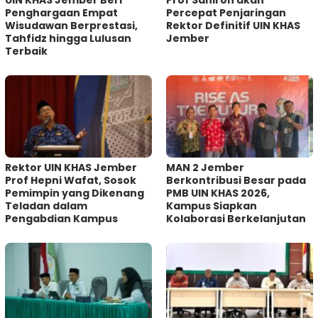
UIN KHAS Jember Beri
Prof Sahiron akan
Penghargaan Empat
Percepat Penjaringan
Wisudawan Berprestasi,
Rektor Definitif UIN KHAS
Tahfidz hingga Lulusan
Jember
Terbaik
Rektor UIN KHAS Jember
MAN 2 Jember
Prof Hepni Wafat, Sosok
Berkontribusi Besar pada
Pemimpin yang Dikenang
PMB UIN KHAS 2026,
Teladan dalam
Kampus Siapkan
Pengabdian Kampus
Kolaborasi Berkelanjutan