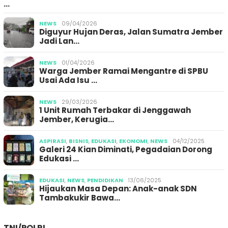
…
NEWS
09/04/2026
Diguyur Hujan Deras, Jalan Sumatra Jember
Jadi Lan…
NEWS
01/04/2026
Warga Jember Ramai Mengantre di SPBU
Usai Ada Isu …
NEWS
29/03/2026
1 Unit Rumah Terbakar di Jenggawah
Jember, Kerugia…
ASPIRASI
,
BISNIS
,
EDUKASI
,
EKONOMI
,
NEWS
04/12/2025
Galeri 24 Kian Diminati, Pegadaian Dorong
Edukasi …
EDUKASI
,
NEWS
,
PENDIDIKAN
13/06/2025
Hijaukan Masa Depan: Anak-anak SDN
Tambakukir Bawa…
TNI/POLRI