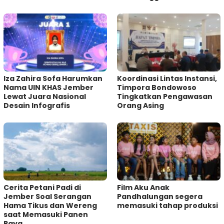
Iza Zahira Sofa Harumkan
Koordinasi Lintas Instansi,
Nama UIN KHAS Jember
Timpora Bondowoso
Lewat Juara Nasional
Tingkatkan Pengawasan
Desain Infografis
Orang Asing
Cerita Petani Padi di
Film Aku Anak
Jember Soal Serangan
Pandhalungan segera
Hama Tikus dan Wereng
memasuki tahap produksi
saat Memasuki Panen
Raya