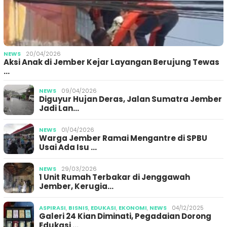
NEWS
20/04/2026
Aksi Anak di Jember Kejar Layangan Berujung Tewas
…
NEWS
09/04/2026
Diguyur Hujan Deras, Jalan Sumatra Jember
Jadi Lan…
NEWS
01/04/2026
Warga Jember Ramai Mengantre di SPBU
Usai Ada Isu …
NEWS
29/03/2026
1 Unit Rumah Terbakar di Jenggawah
Jember, Kerugia…
ASPIRASI
,
BISNIS
,
EDUKASI
,
EKONOMI
,
NEWS
04/12/2025
Galeri 24 Kian Diminati, Pegadaian Dorong
Edukasi …