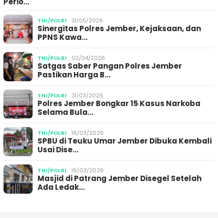
Perio…
TNI/POLRI
31/05/2026
Sinergitas Polres Jember, Kejaksaan, dan
PPNS Kawa…
TNI/POLRI
02/04/2026
Satgas Saber Pangan Polres Jember
Pastikan Harga B…
TNI/POLRI
31/03/2026
Polres Jember Bongkar 15 Kasus Narkoba
Selama Bula…
TNI/POLRI
16/03/2026
SPBU di Teuku Umar Jember Dibuka Kembali
Usai Dise…
TNI/POLRI
16/03/2026
Masjid di Patrang Jember Disegel Setelah
Ada Ledak…