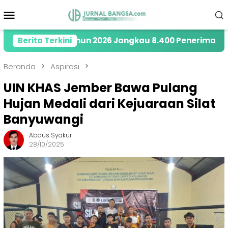
Loncat
Menu
ke
Mobile
konten
ety di Tahun 2026 Jangkau 8.400 Penerima Manfaat me
Berita Terkini
Beranda
Aspirasi
UIN KHAS Jember Bawa Pulang
Hujan Medali dari Kejuaraan Silat
Banyuwangi
Abdus Syakur
28/10/2025