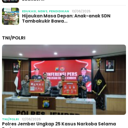
EDUKASI
,
NEWS
,
PENDIDIKAN
13/06/2025
Hijaukan Masa Depan: Anak-anak SDN
Tambakukir Bawa…
TNI/POLRI
TNI/POLRI
12/06/2026
Polres Jember Ungkap 25 Kasus Narkoba Selama