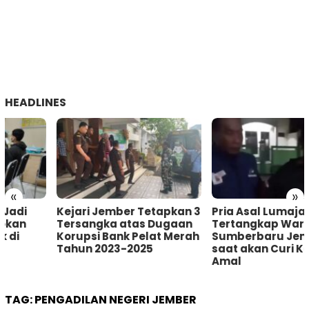
HEADLINES
«
»
Kejari Jember Tetapkan 3
Pria Asal Lumajang
Tersangka atas Dugaan
Tertangkap Warga
Korupsi Bank Pelat Merah
Sumberbaru Jember
Tahun 2023-2025
saat akan Curi Kotak
Amal
TAG:
PENGADILAN NEGERI JEMBER