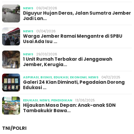
NEWS
09/04/2026
Diguyur Hujan Deras, Jalan Sumatra Jember
Jadi Lan…
NEWS
01/04/2026
Warga Jember Ramai Mengantre di SPBU
Usai Ada Isu …
NEWS
29/03/2026
1 Unit Rumah Terbakar di Jenggawah
Jember, Kerugia…
ASPIRASI
,
BISNIS
,
EDUKASI
,
EKONOMI
,
NEWS
04/12/2025
Galeri 24 Kian Diminati, Pegadaian Dorong
Edukasi …
EDUKASI
,
NEWS
,
PENDIDIKAN
13/06/2025
Hijaukan Masa Depan: Anak-anak SDN
Tambakukir Bawa…
TNI/POLRI