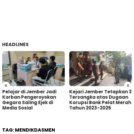
HEADLINES
«
»
Kejari Jember Tetapkan 3
Pria Asal Lumajang
Tersangka atas Dugaan
Tertangkap Warga
Korupsi Bank Pelat Merah
Sumberbaru Jember
Tahun 2023-2025
saat akan Curi Kotak
Amal
TAG:
MENDIKDASMEN