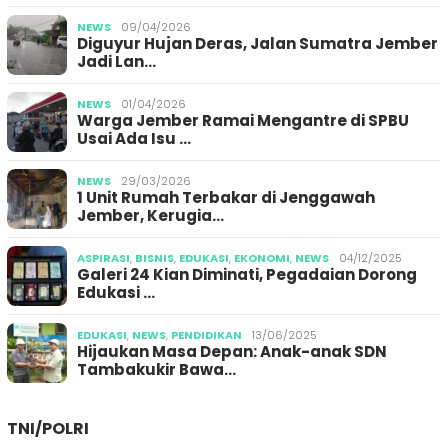
NEWS
09/04/2026
Diguyur Hujan Deras, Jalan Sumatra Jember
Jadi Lan…
NEWS
01/04/2026
Warga Jember Ramai Mengantre di SPBU
Usai Ada Isu …
NEWS
29/03/2026
1 Unit Rumah Terbakar di Jenggawah
Jember, Kerugia…
ASPIRASI
,
BISNIS
,
EDUKASI
,
EKONOMI
,
NEWS
04/12/2025
Galeri 24 Kian Diminati, Pegadaian Dorong
Edukasi …
EDUKASI
,
NEWS
,
PENDIDIKAN
13/06/2025
Hijaukan Masa Depan: Anak-anak SDN
Tambakukir Bawa…
TNI/POLRI