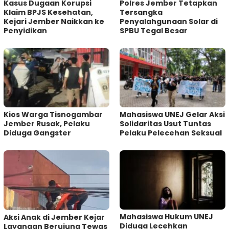
Kasus Dugaan Korupsi
Polres Jember Tetapkan
Klaim BPJS Kesehatan,
Tersangka
Kejari Jember Naikkan ke
Penyalahgunaan Solar di
Penyidikan
SPBU Tegal Besar
Kios Warga Tisnogambar
Mahasiswa UNEJ Gelar Aksi
Jember Rusak, Pelaku
Solidaritas Usut Tuntas
Diduga Gangster
Pelaku Pelecehan Seksual
Mahasiswa Hukum UNEJ
Aksi Anak di Jember Kejar
Diduga Lecehkan
Layangan Berujung Tewas