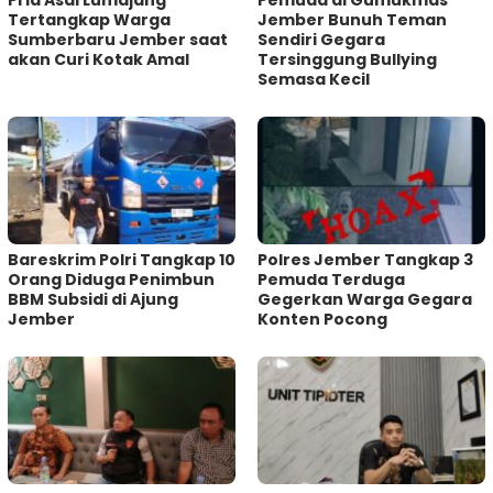
Pria Asal Lumajang
Pemuda di Gumukmas
Tertangkap Warga
Jember Bunuh Teman
Sumberbaru Jember saat
Sendiri Gegara
akan Curi Kotak Amal
Tersinggung Bullying
Semasa Kecil
Bareskrim Polri Tangkap 10
Polres Jember Tangkap 3
Orang Diduga Penimbun
Pemuda Terduga
BBM Subsidi di Ajung
Gegerkan Warga Gegara
Jember
Konten Pocong