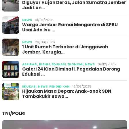
Diguyur Hujan Deras, Jalan Sumatra Jember
Jadi Lan…
NEWS
01/04/2026
Warga Jember Ramai Mengantre di SPBU
Usai Ada Isu …
NEWS
29/03/2026
1 Unit Rumah Terbakar di Jenggawah
Jember, Kerugia…
ASPIRASI
,
BISNIS
,
EDUKASI
,
EKONOMI
,
NEWS
04/12/2025
Galeri 24 Kian Diminati, Pegadaian Dorong
Edukasi …
EDUKASI
,
NEWS
,
PENDIDIKAN
13/06/2025
Hijaukan Masa Depan: Anak-anak SDN
Tambakukir Bawa…
TNI/POLRI