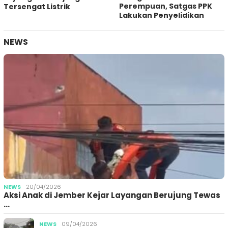
Perempuan, Satgas PPK
Tersengat Listrik
Lakukan Penyelidikan
NEWS
NEWS
20/04/2026
Aksi Anak di Jember Kejar Layangan Berujung Tewas
…
NEWS
09/04/2026