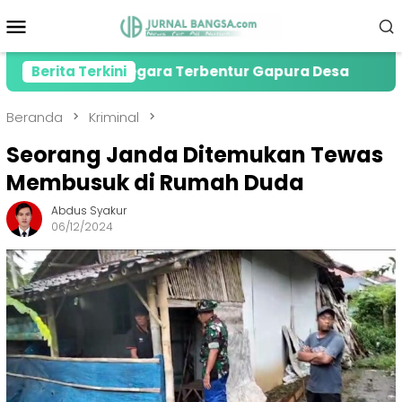
Loncat
Menu
ke
Mobile
konten
Tewas Gegara Terbentur Gapura Desa
Berita Terkini
PMI Jember
Beranda
Kriminal
Seorang Janda Ditemukan Tewas
Membusuk di Rumah Duda
Abdus Syakur
06/12/2024