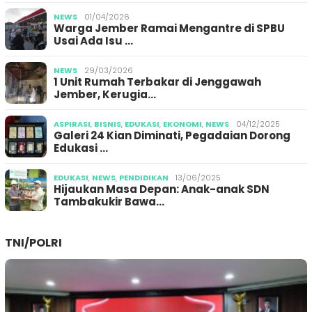
NEWS
01/04/2026
Warga Jember Ramai Mengantre di SPBU
Usai Ada Isu …
NEWS
29/03/2026
1 Unit Rumah Terbakar di Jenggawah
Jember, Kerugia…
ASPIRASI
,
BISNIS
,
EDUKASI
,
EKONOMI
,
NEWS
04/12/2025
Galeri 24 Kian Diminati, Pegadaian Dorong
Edukasi …
EDUKASI
,
NEWS
,
PENDIDIKAN
13/06/2025
Hijaukan Masa Depan: Anak-anak SDN
Tambakukir Bawa…
TNI/POLRI