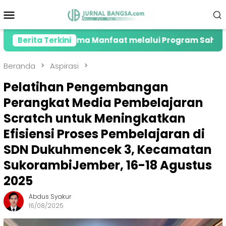
Loncat
Menu
ke
Mobile
konten
enerima Manfaat melalui Program Sahabat Posyandu
Berita Terkini
Beranda
Aspirasi
Pelatihan Pengembangan
Perangkat Media Pembelajaran
Scratch untuk Meningkatkan
Efisiensi Proses Pembelajaran di
SDN Dukuhmencek 3, Kecamatan
SukorambiJember, 16-18 Agustus
2025
Abdus Syakur
16/08/2025