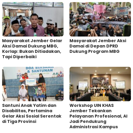
Masyarakat Jember Gelar
Masyarakat Jember Aksi
Aksi Damai Dukung MBG,
Damai di Depan DPRD
Korlap: Bukan Ditiadakan,
Dukung Program MBG
Tapi Diperbaiki
Santuni Anak Yatim dan
Workshop UIN KHAS
Disabilitas, Pertamina
Jember Tekankan
Gelar Aksi Sosial Serentak
Pelayanan Profesional, AI
di Tiga Provinsi
Jadi Pendukung
Administrasi Kampus