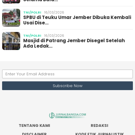
TNI/POLRI
16/03/2026
SPBU di Teuku Umar Jember Dibuka Kembali
Usai Dise…
TNI/POLRI
16/03/2026
Masjid di Patrang Jember Disegel Setelah
Ada Ledak…
TENTANG KAMI
REDAKSI
DISCLAIMER
KODE ETIK JURNALISTIK